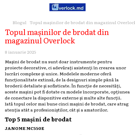
Blogul
Topul mașinilor de brodat din magazinul Overloc
Topul mașinilor de brodat din
magazinul Overlock
8 ianuarie 2025
Mașini de brodat nu sunt doar instrumente pentru
proiecte decorative, ci adevărați asistenți în crearea unor
lucrări complexe și unice. Modelele moderne oferă
funcționalitate extinsă, de la designuri simple până la
broderii detaliate și sofisticate. În funcție de necesități,
aceste mașini pot fi dotate cu modele încorporate, opțiunea
de conectare la dispozitive externe și multe alte funcții.
Iată topul celor mai bune cinci mașini de brodat, care atrag
atenția atât a profesioniștilor, cât și a amatorilor.
Top 5 mașini de brodat
JANOME MC550E