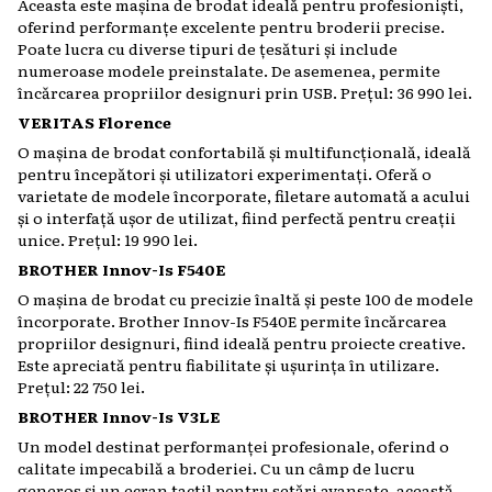
Aceasta este mașina de brodat ideală pentru profesioniști,
oferind performanțe excelente pentru broderii precise.
Poate lucra cu diverse tipuri de țesături și include
numeroase modele preinstalate. De asemenea, permite
încărcarea propriilor designuri prin USB. Prețul: 36 990 lei.
VERITAS Florence
O mașina de brodat confortabilă și multifuncțională, ideală
pentru începători și utilizatori experimentați. Oferă o
varietate de modele încorporate, filetare automată a acului
și o interfață ușor de utilizat, fiind perfectă pentru creații
unice. Prețul: 19 990 lei.
BROTHER Innov-Is F540E
O mașina de brodat cu precizie înaltă și peste 100 de modele
încorporate. Brother Innov-Is F540E permite încărcarea
propriilor designuri, fiind ideală pentru proiecte creative.
Este apreciată pentru fiabilitate și ușurința în utilizare.
Prețul: 22 750 lei.
BROTHER Innov-Is V3LE
Un model destinat performanței profesionale, oferind o
calitate impecabilă a broderiei. Cu un câmp de lucru
generos și un ecran tactil pentru setări avansate, această