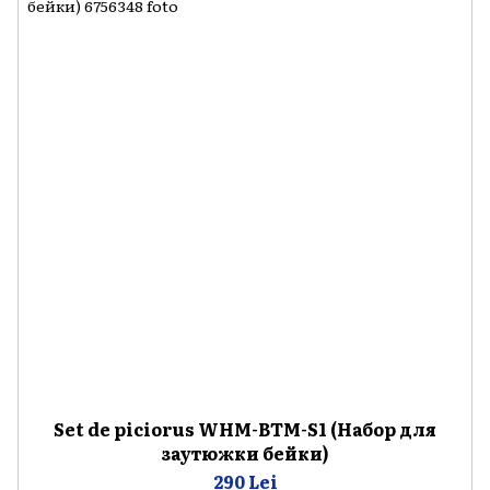
Set de piciorus WHM-BTM-S1 (Набор для
заутюжки бейки)
290 Lei