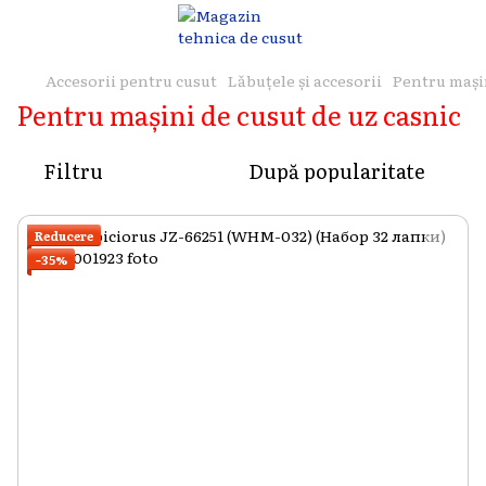
Accesorii pentru cusut
Lăbuțele și accesorii
Pentru mașin
Pentru mașini de cusut de uz casnic
Filtru
După popularitate
Reducere
−35%