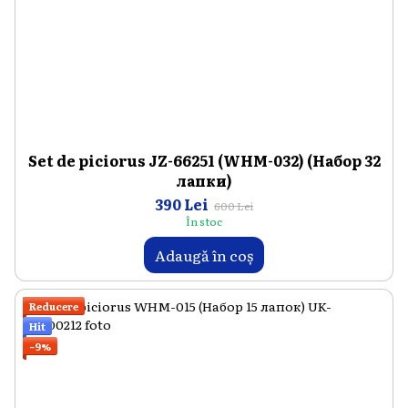
Set de piciorus JZ-66251 (WHM-032) (Набор 32
лапки)
390 Lei
600 Lei
În stoc
Adaugă în coș
Reducere
Hit
−9%