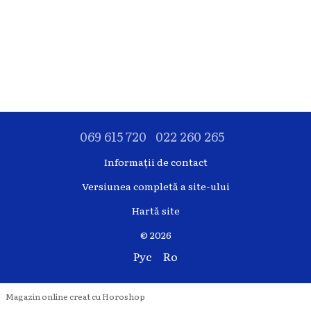
069 615 720
022 260 265
Informații de contact
Versiunea completă a site-ului
Hartă site
© 2026
Рус
Ro
Magazin online creat cu Horoshop