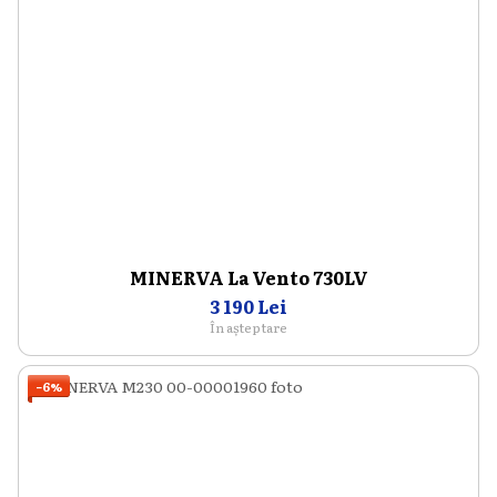
MINERVA La Vento 730LV
3 190 Lei
În așteptare
−6%