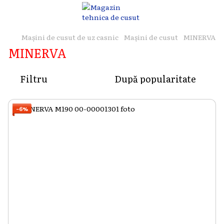
Mașini de cusut de uz casnic
Mașini de cusut
MINERVA
MINERVA
Filtru
După popularitate
−6%