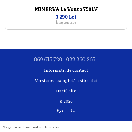
MINERVA La Vento 750LV
3 290 Lei
În așteptare
069 615 720
022 260 265
Informații de contact
Versiunea completă a site-ului
Hartă site
© 2026
Рус
Ro
Magazin online creat cu Horoshop