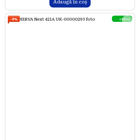
Adaugă în coș
cadou
−8%