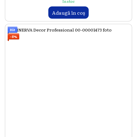
În stoc
Adaugă în coș
Hit
−8%