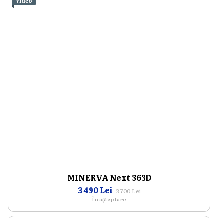
Video
MINERVA Next 363D
3 490 Lei
3 700 Lei
În așteptare