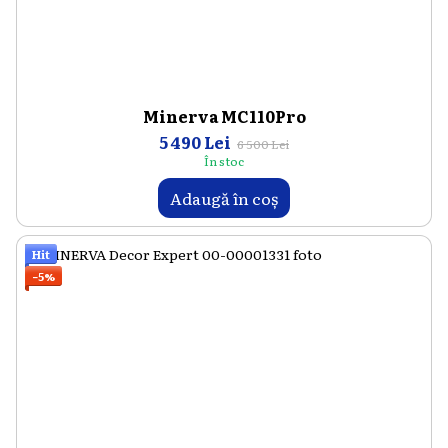
Minerva MC110Pro
5 490 Lei
6 500 Lei
În stoc
Adaugă în coș
Hit
−5%