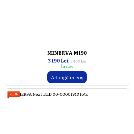
MINERVA M190
3 190 Lei
3 400 Lei
În stoc
Adaugă în coș
−15%