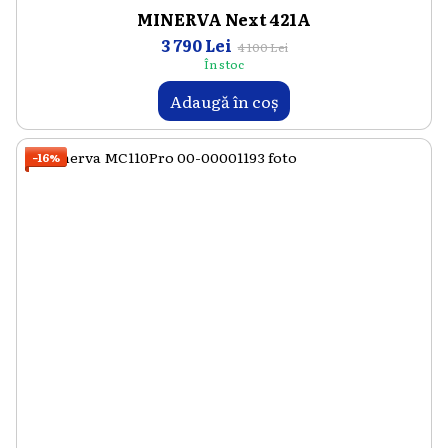
MINERVA Next 421A
3 790 Lei
4 100 Lei
În stoc
Adaugă în coș
−16%