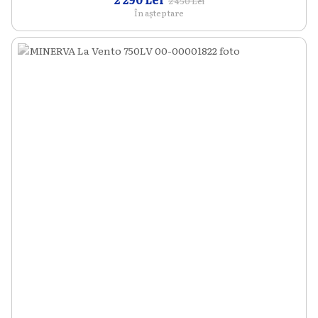
2 450 Lei
În așteptare