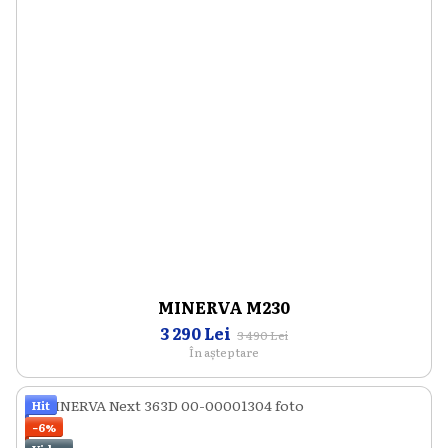
MINERVA M230
3 290 Lei
3 490 Lei
În așteptare
Hit
−6%