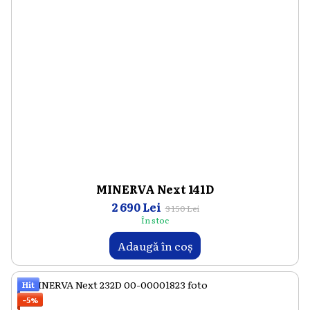
MINERVA Next 141D
2 690 Lei
3 150 Lei
În stoc
Adaugă în coș
Hit
−5%