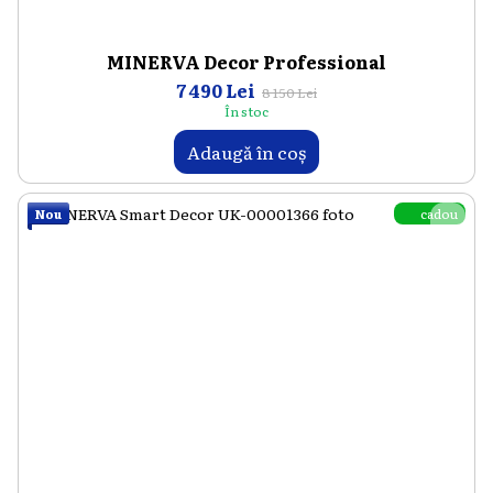
MINERVA Decor Professional
7 490 Lei
8 150 Lei
În stoc
Adaugă în coș
cadou
Nou