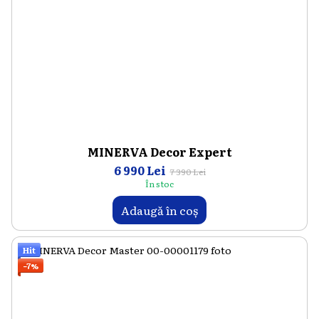
MINERVA Decor Expert
6 990 Lei
7 390 Lei
În stoc
Adaugă în coș
Hit
−7%