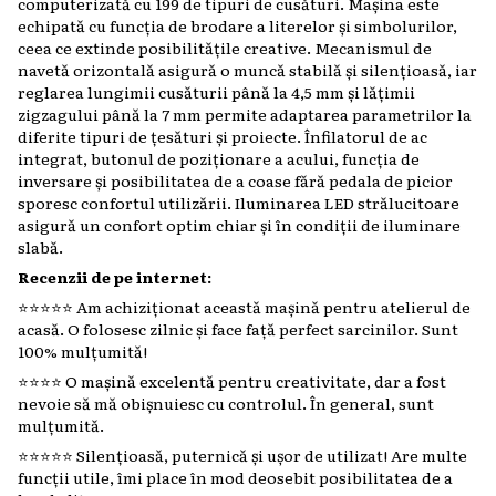
computerizată cu 199 de tipuri de cusături. Mașina este
echipată cu funcția de brodare a literelor și simbolurilor,
ceea ce extinde posibilitățile creative. Mecanismul de
navetă orizontală asigură o muncă stabilă și silențioasă, iar
reglarea lungimii cusăturii până la 4,5 mm și lățimii
zigzagului până la 7 mm permite adaptarea parametrilor la
diferite tipuri de țesături și proiecte. Înfilatorul de ac
integrat, butonul de poziționare a acului, funcția de
inversare și posibilitatea de a coase fără pedala de picior
sporesc confortul utilizării. Iluminarea LED strălucitoare
asigură un confort optim chiar și în condiții de iluminare
slabă.
Recenzii de pe internet:
⭐️⭐️⭐️⭐️⭐️ Am achiziționat această mașină pentru atelierul de
acasă. O folosesc zilnic și face față perfect sarcinilor. Sunt
100% mulțumită!
⭐️⭐️⭐️⭐️ O mașină excelentă pentru creativitate, dar a fost
nevoie să mă obișnuiesc cu controlul. În general, sunt
mulțumită.
⭐️⭐️⭐️⭐️⭐️ Silențioasă, puternică și ușor de utilizat! Are multe
funcții utile, îmi place în mod deosebit posibilitatea de a