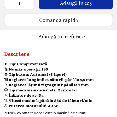
Adaugă în coș
Comanda rapidă
Adaugă în preferate
Descriere
🧵
Tip: Computerizată
🔢
Număr operații: 199
🔘
Tip buton: Automat (8 tipuri)
📶
Reglarea lungimii cusăturii: până la 4,5 mm
〽️
Reglarea lățimii zigzagului: până la 7 mm
🧿
Tip mecanism de navetă: Orizontal
🪡
Înfilator de ac: Da
🚀
Viteză maximă: până la 860 de tăieturi/min
💪
Puterea motorului: 40 W
MINERVA Smart Decor este o mașină de cusut