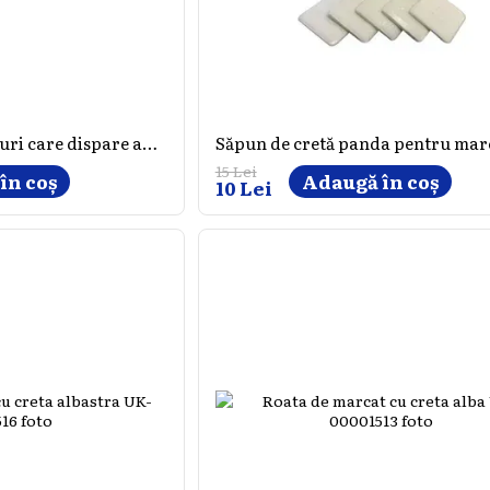
Marker pentru țesături care dispare automat AT10-VP, bicolor
15 Lei
în coș
Adaugă în coș
10 Lei