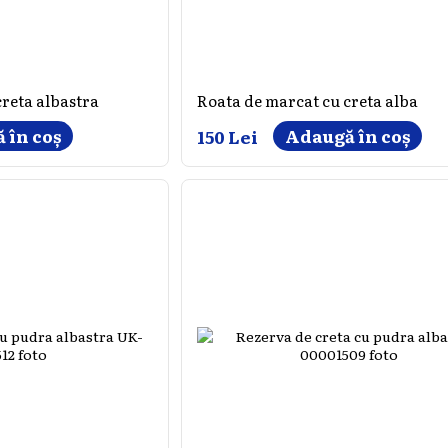
creta albastra
Roata de marcat cu creta alba
 în coș
Adaugă în coș
150 Lei