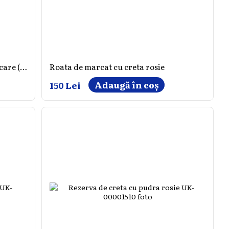
Săpun de cretă panda pentru marcare (5 buc)
Roata de marcat cu creta rosie
Adaugă în coș
150 Lei