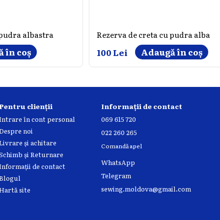
 pudra albastra
Rezerva de creta cu pudra alba
 în coș
Adaugă în coș
100 Lei
Pentru clienții
Informații de contact
Intrare în cont personal
069 615 720
Despre noi
022 260 265
Livrare și achitare
Comandă apel
Schimb și Returnare
WhatsApp
Informații de contact
Telegram
Blogul
sewing.moldova@gmail.com
Hartă site