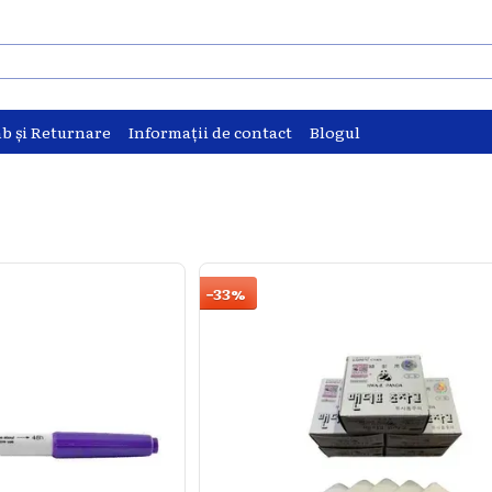
b și Returnare
Informații de contact
Blogul
−33%