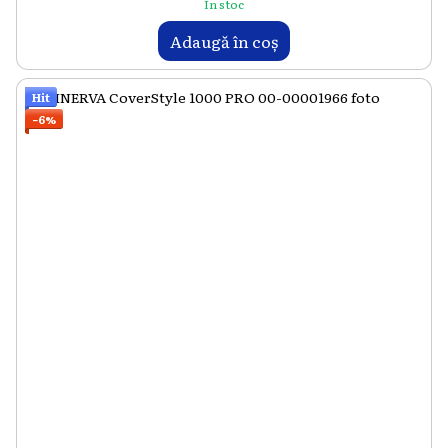
În stoc
Adaugă în coș
Hit
−6%