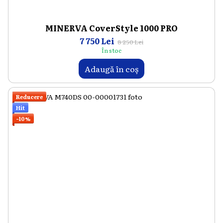
MINERVA CoverStyle 1000 PRO
7 750 Lei
8 250 Lei
În stoc
Adaugă în coș
Reducere
Hit
−10%