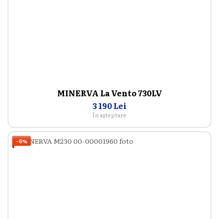
MINERVA La Vento 730LV
3 190 Lei
În așteptare
−6%