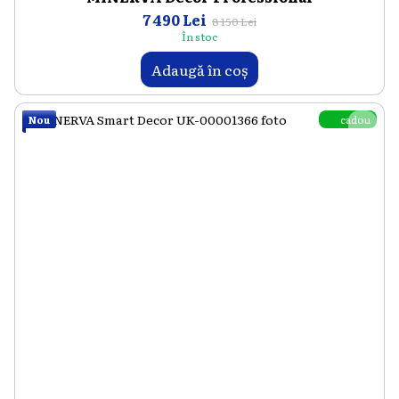
7 490 Lei
8 150 Lei
În stoc
Adaugă în coș
cadou
Nou