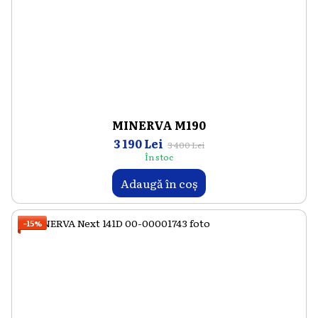
MINERVA M190
3 190 Lei
3 400 Lei
În stoc
Adaugă în coș
−15%