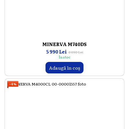
MINERVA M740DS
5 990 Lei
6 690 Lei
În stoc
Adaugă în coș
−4%