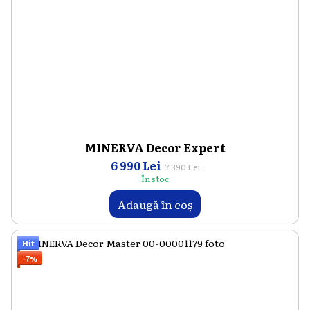
MINERVA Decor Expert
6 990 Lei
7 390 Lei
În stoc
Adaugă în coș
Hit
−7%