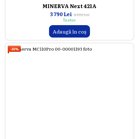
MINERVA Next 421A
3 790 Lei
4 100 Lei
În stoc
Adaugă în coș
−16%