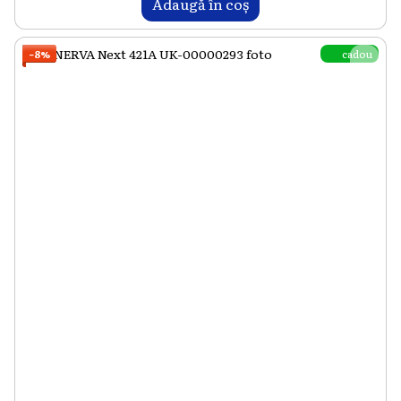
Adaugă în coș
cadou
−8%