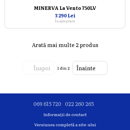
MINERVA La Vento 750LV
3 290 Lei
În așteptare
Arată mai multe 2 produs
Înapoi
Înainte
1
din 2
069 615 720
022 260 265
Informații de contact
Versiunea completă a site-ului