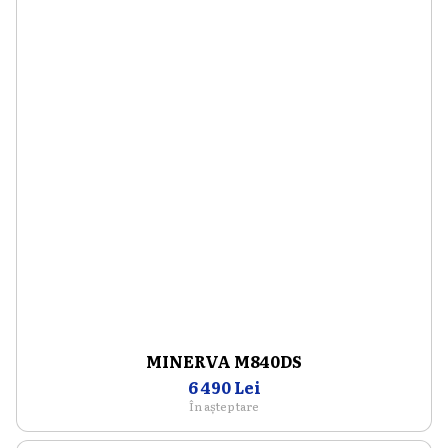
MINERVA M840DS
6 490 Lei
În așteptare