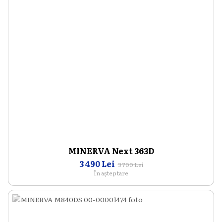
MINERVA Next 363D
3 490 Lei
3 700 Lei
În așteptare