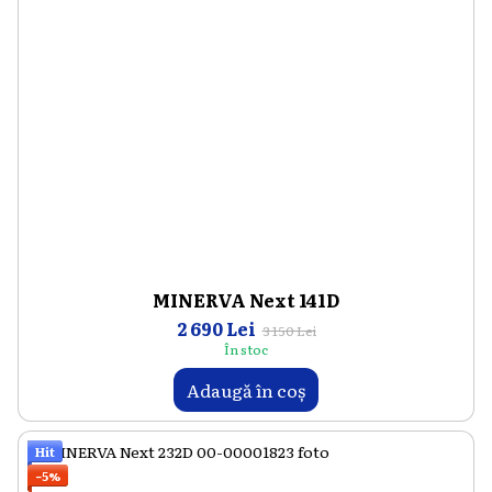
MINERVA Next 141D
2 690 Lei
3 150 Lei
În stoc
Adaugă în coș
Hit
−5%