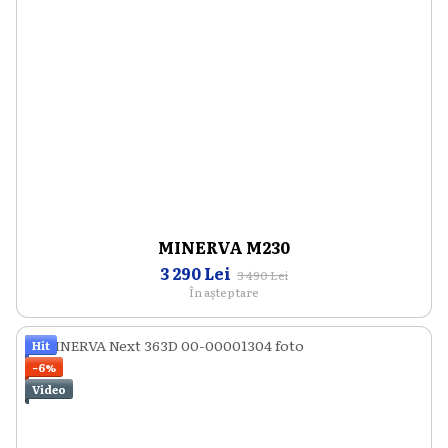
MINERVA M230
3 290 Lei
3 490 Lei
În așteptare
Hit
−6%
Video