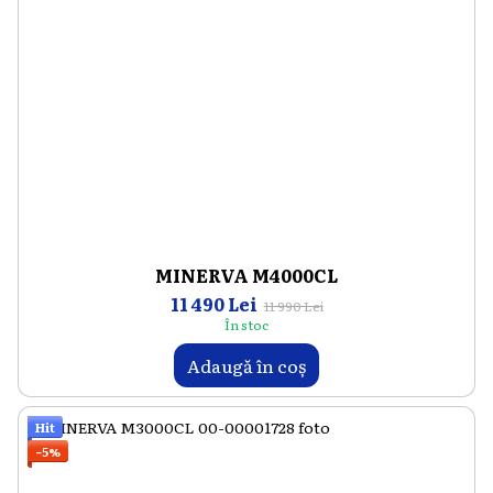
MINERVA M4000CL
11 490 Lei
11 990 Lei
În stoc
Adaugă în coș
Hit
−5%