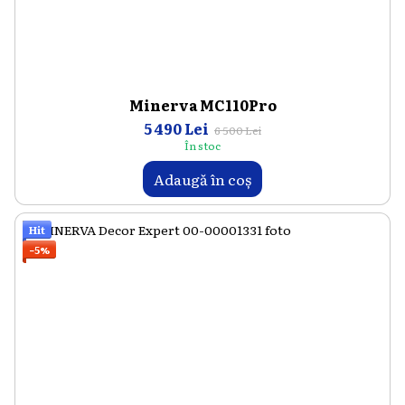
Minerva MC110Pro
5 490 Lei
6 500 Lei
În stoc
Adaugă în coș
Hit
−5%