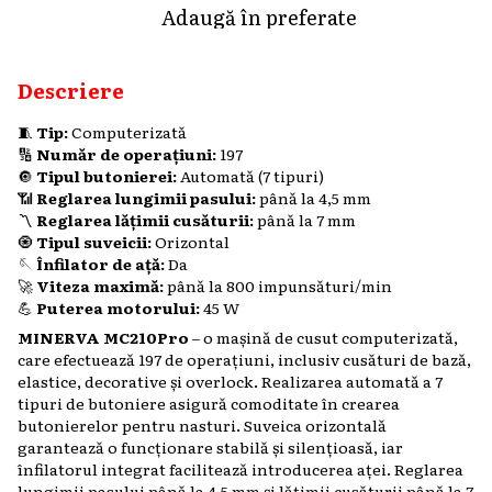
Adaugă în preferate
Descriere
🧵
Tip:
Computerizată
🔢
Număr de operațiuni:
197
🔘
Tipul butonierei:
Automată (7 tipuri)
📶
Reglarea lungimii pasului:
până la 4,5 mm
〽️
Reglarea lățimii cusăturii:
până la 7 mm
🧿
Tipul suveicii:
Orizontal
🪡
Înfilator de ață:
Da
🚀
Viteza maximă:
până la 800 impunsături/min
💪
Puterea motorului:
45 W
MINERVA MC210Pro
– o mașină de cusut computerizată,
care efectuează 197 de operațiuni, inclusiv cusături de bază,
elastice, decorative și overlock. Realizarea automată a 7
tipuri de butoniere asigură comoditate în crearea
butonierelor pentru nasturi. Suveica orizontală
garantează o funcționare stabilă și silențioasă, iar
înfilatorul integrat facilitează introducerea aței. Reglarea
lungimii pasului până la 4,5 mm și lățimii cusăturii până la 7