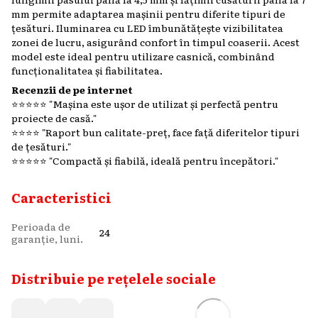
mm permite adaptarea mașinii pentru diferite tipuri de
țesături. Iluminarea cu LED îmbunătățește vizibilitatea
zonei de lucru, asigurând confort în timpul coaserii. Acest
model este ideal pentru utilizare casnică, combinând
funcționalitatea și fiabilitatea.​
Recenzii de pe internet
⭐️⭐️⭐️⭐️⭐️ "Mașina este ușor de utilizat și perfectă pentru
proiecte de casă."​
⭐️⭐️⭐️⭐️ "Raport bun calitate-preț, face față diferitelor tipuri
de țesături."​
⭐️⭐️⭐️⭐️⭐️ "Compactă și fiabilă, ideală pentru începători."
Caracteristici
Perioada de
24
garanție, luni.
Distribuie pe rețelele sociale