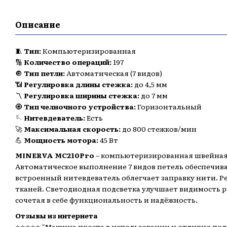
Описание
🧵
Тип:
Компьютеризированная
🔢
Количество операций:
197
🔘
Тип петли:
Автоматическая (7 видов)
📶
Регулировка длины стежка:
до 4,5 мм
〽️
Регулировка ширины стежка:
до 7 мм
🧿
Тип челночного устройства:
Горизонтальный
🪡
Нитевдеватель:
Есть
🚀
Максимальная скорость:
до 800 стежков/мин
💪
Мощность мотора:
45 Вт
MINERVA MC210Pro
– компьютеризированная швейная 
Автоматическое выполнение 7 видов петель обеспечива
встроенный нитевдеватель облегчает заправку нити. Р
тканей. Светодиодная подсветка улучшает видимость р
сочетая в себе функциональность и надёжность.​
Отзывы из интернета
⭐️⭐️⭐️⭐️⭐️ "Машина проста в использовании и отлично по