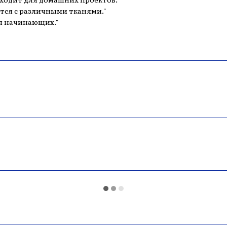
ется с различными тканями."​
ля начинающих."