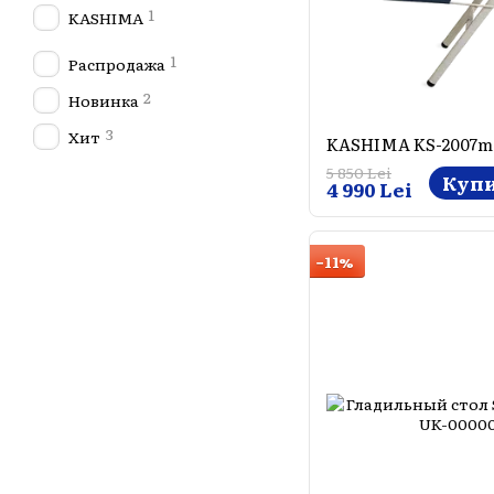
1
KASHIMA
1
Распродажа
2
Новинка
3
Хит
KASHIMA KS-2007m
5 850 Lei
Куп
4 990 Lei
−11%