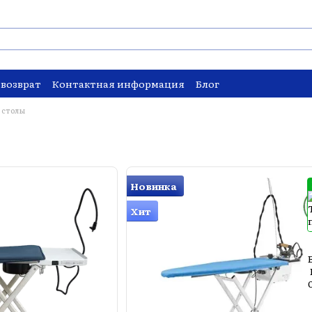
 возврат
Контактная информация
Блог
 столы
Новинка
Хит