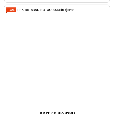
−11%
BRITEX BR-838D