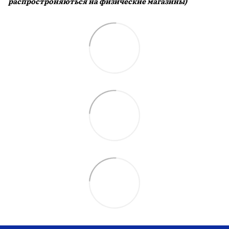
распростроняються на физические магазины)