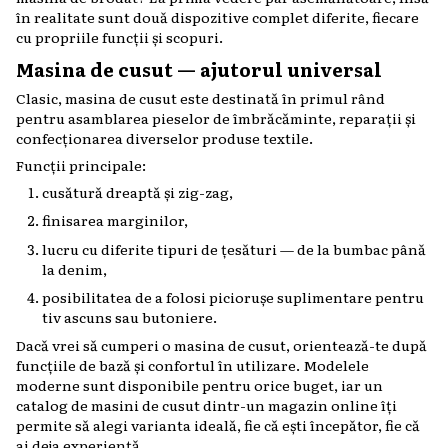
în realitate sunt două dispozitive complet diferite, fiecare
cu propriile funcții și scopuri.
Masina de cusut — ajutorul universal
Clasic, masina de cusut este destinată în primul rând
pentru asamblarea pieselor de îmbrăcăminte, reparații și
confecționarea diverselor produse textile.
Funcții principale:
cusătură dreaptă și zig-zag,
finisarea marginilor,
lucru cu diferite tipuri de țesături — de la bumbac până
la denim,
posibilitatea de a folosi piciorușe suplimentare pentru
tiv ascuns sau butoniere.
Dacă vrei să cumperi o masina de cusut, orientează-te după
funcțiile de bază și confortul în utilizare. Modelele
moderne sunt disponibile pentru orice buget, iar un
catalog de masini de cusut dintr-un magazin online îți
permite să alegi varianta ideală, fie că ești începător, fie că
ai deja experiență.