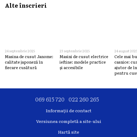
Alte înscrieri
24 septembrie 2025
23 septembrie 2025
24 august 202
Masina de cusut Janome:
Masini de cusut electrice
Cele mai bu
calitate japoneză în
ieftine: modele practice
casnice: cu
fiecare cusătură
și accesibile
ajutor de î
pentru cus
069 615 720
022 260 265
Informații de contact
Versiunea completă a site-ului
Hartă site