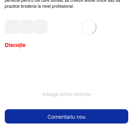
perfecte pentru cei care doresc să creeze textile unice sau să
practice broderia la nivel profesional.
Discuție
Adaogă prima recenzie
Comentariu nou