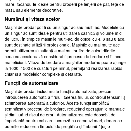
mare, făcându-le ideale pentru broderii pe lenjerii de pat, fețe de
masă sau elemente decorative.
Numărul și viteza acelor
Mașini de brodat pot fi cu un singur ac sau multi-ac. Modelele cu
un singur ac sunt ideale pentru utilizarea casnică și volume mici
de lucru, în timp ce mașinile multi-ac, de obicei cu 4, 6 sau 8 ace,
sunt destinate utilizării profesionale. Mașinile cu mai multe ace
permit utilizarea simultană a mai multor fire de culori diferite,
ceea ce accelerează considerabil procesul de brodare și îl face
mai eficient. Viteza de brodare a mașinilor moderne poate ajunge
la 1000–1500 de cusături pe minut, permițând realizarea rapidă
chiar și a modelelor complexe și detaliate.
Funcții de automatizare
Mașini de brodat includ multe funcții automatizate, precum
introducerea automată a firului, tăierea firului, controlul tensiunii și
schimbarea automată a culorilor. Aceste funcții simplifică
semnificativ procesul de brodare, reducând operațiunile manuale
și diminuând riscul de erori. Automatizarea este deosebit de
importantă pentru cei care lucrează cu comenzi mari, deoarece
permite reducerea timpului de pregătire și îmbunătățește