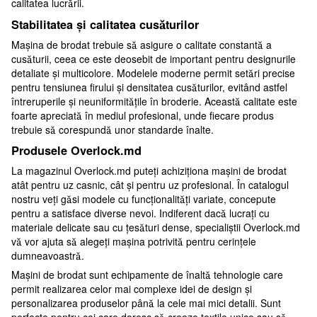
calitatea lucrării.
Stabilitatea și calitatea cusăturilor
Mașina de brodat trebuie să asigure o calitate constantă a
cusăturii, ceea ce este deosebit de important pentru designurile
detaliate și multicolore. Modelele moderne permit setări precise
pentru tensiunea firului și densitatea cusăturilor, evitând astfel
întreruperile și neuniformitățile în broderie. Această calitate este
foarte apreciată în mediul profesional, unde fiecare produs
trebuie să corespundă unor standarde înalte.
Produsele Overlock.md
La magazinul Overlock.md puteți achiziționa mașini de brodat
atât pentru uz casnic, cât și pentru uz profesional. În catalogul
nostru veți găsi modele cu funcționalități variate, concepute
pentru a satisface diverse nevoi. Indiferent dacă lucrați cu
materiale delicate sau cu țesături dense, specialiștii Overlock.md
vă vor ajuta să alegeți mașina potrivită pentru cerințele
dumneavoastră.
Mașini de brodat sunt echipamente de înaltă tehnologie care
permit realizarea celor mai complexe idei de design și
personalizarea produselor până la cele mai mici detalii. Sunt