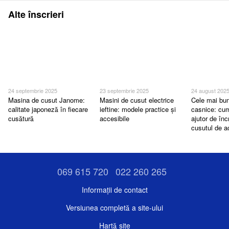
Alte înscrieri
24 septembrie 2025
23 septembrie 2025
24 august 202
Masina de cusut Janome:
Masini de cusut electrice
Cele mai bun
calitate japoneză în fiecare
ieftine: modele practice și
casnice: cum
cusătură
accesibile
ajutor de în
cusutul de 
069 615 720
022 260 265
Informații de contact
Versiunea completă a site-ului
Hartă site