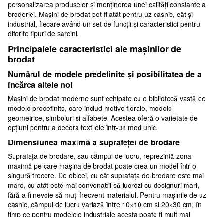
personalizarea produselor și menținerea unei calități constante a
broderiei. Mașini de brodat pot fi atât pentru uz casnic, cât și
industrial, fiecare având un set de funcții și caracteristici pentru
diferite tipuri de sarcini.
Principalele caracteristici ale mașinilor de
brodat
Numărul de modele predefinite și posibilitatea de a
încărca altele noi
Mașini de brodat moderne sunt echipate cu o bibliotecă vastă de
modele predefinite, care includ motive florale, modele
geometrice, simboluri și alfabete. Acestea oferă o varietate de
opțiuni pentru a decora textilele într-un mod unic.
Dimensiunea maximă a suprafeței de brodare
Suprafața de brodare, sau câmpul de lucru, reprezintă zona
maximă pe care mașina de brodat poate crea un model într-o
singură trecere. De obicei, cu cât suprafața de brodare este mai
mare, cu atât este mai convenabil să lucrezi cu designuri mari,
fără a fi nevoie să muți frecvent materialul. Pentru mașinile de uz
casnic, câmpul de lucru variază între 10×10 cm și 20×30 cm, în
timp ce pentru modelele industriale acesta poate fi mult mai