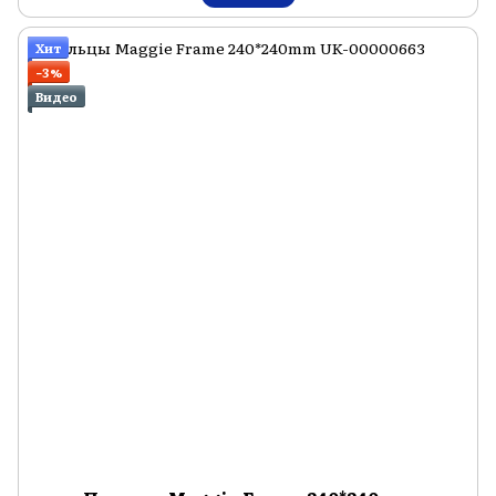
Хит
−3%
Видео