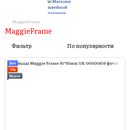
MaggieFrame
MaggieFrame
Фильтр
По популярности
Хит
−7%
Видео