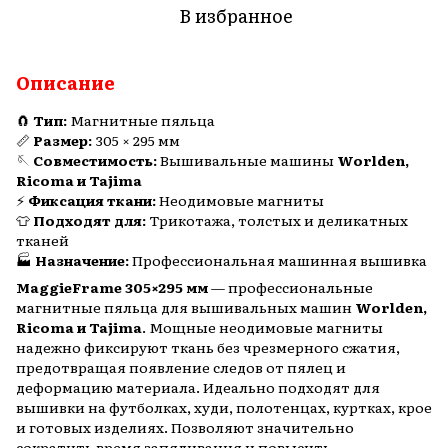
В избранное
Описание
🧲
Тип:
Магнитные пяльца
📏
Размер:
305 × 295 мм
🪡
Совместимость:
Вышивальные машины
Worlden,
Ricoma и Tajima
⚡
Фиксация ткани:
Неодимовые магниты
👕
Подходят для:
Трикотажа, толстых и деликатных
тканей
🏭
Назначение:
Профессиональная машинная вышивка
MaggieFrame 305×295 мм
— профессиональные
магнитные пяльца для вышивальных машин
Worlden,
Ricoma и Tajima
. Мощные неодимовые магниты
надежно фиксируют ткань без чрезмерного сжатия,
предотвращая появление следов от пялец и
деформацию материала. Идеально подходят для
вышивки на футболках, худи, полотенцах, куртках, крое
и готовых изделиях. Позволяют значительно
сократить время запяливания и повысить