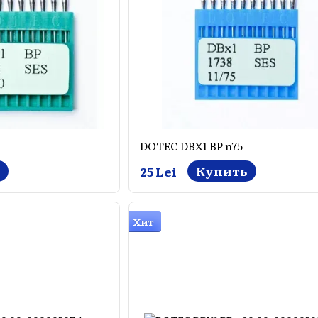
DOTEC DBX1 BP n75
Купить
25 Lei
Хит