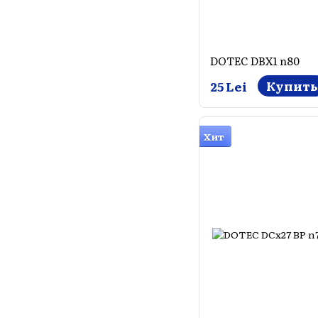
DOTEC DBX1 n80
Купить
25 Lei
Хит