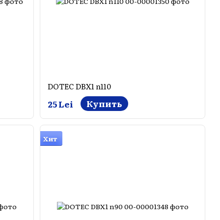
DOTEC DBX1 n110
Купить
25 Lei
Хит