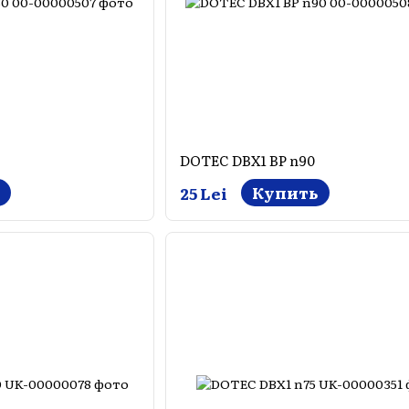
DOTEC DBX1 BP n90
Купить
25 Lei