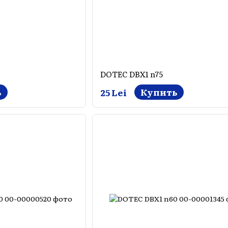
DOTEC DBX1 n75
ь
Купить
25 Lei