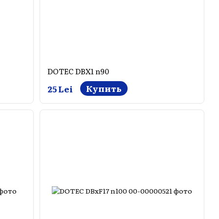
DOTEC DBX1 n90
Купить
25 Lei