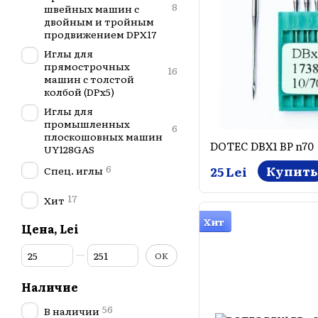
8
швейных машин с
двойным и тройным
продвижением DPX17
Иглы для
прямострочных
16
машин с толстой
колбой (DPx5)
Иглы для
промышленных
6
плоскошовных машин
DOTEC DBX1 BP n70
UY128GAS
6
Купить
25 Lei
Спец. иглы
17
Хит
Хит
Цена, Lei
От Цена, Lei
До Цена, Lei
OK
Наличие
56
В наличии