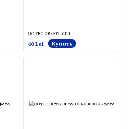
DOTEC DBxF17 n100
Купить
40 Lei