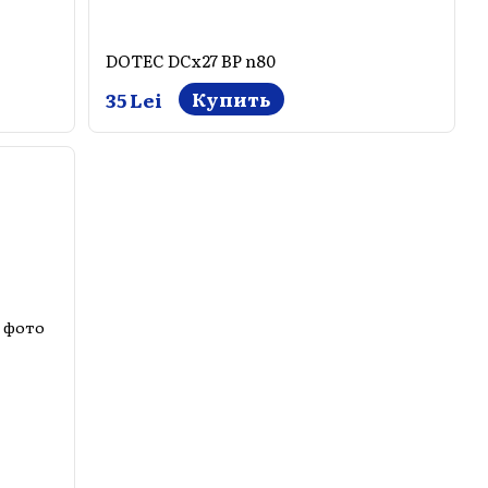
DOTEC DCx27 BP n80
Купить
35 Lei