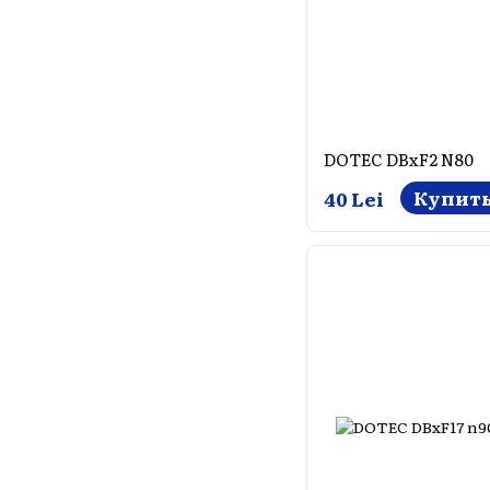
DOTEC DBxF2 N80
Купит
40 Lei