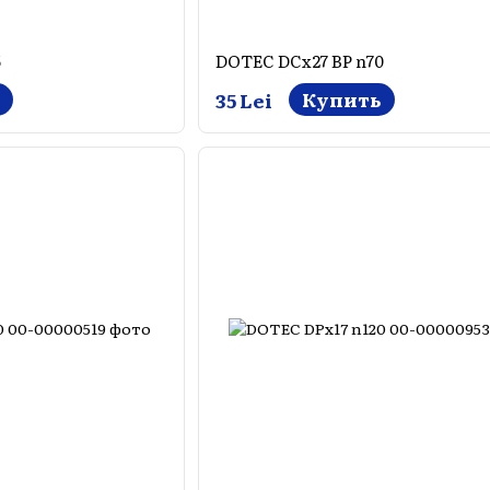
5
DOTEC DCx27 BP n70
Купить
35 Lei