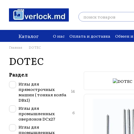
Перейти к основному контенту
Каталог
О нас
Оплата и доставка
Обмен и
Главная
DOTEC
DOTEC
Раздел
Иглы для
прямострочных
14
машин ( тонкая колба
DBx1)
Иглы для
6
промышленных
оверлоков DCx27
Иглы для
промышленных