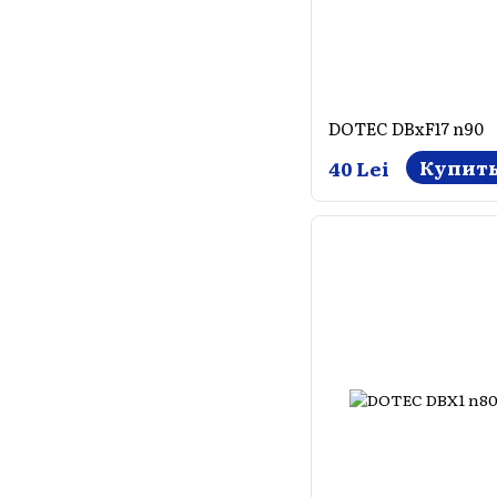
DOTEC DBxF17 n90
Купит
40 Lei