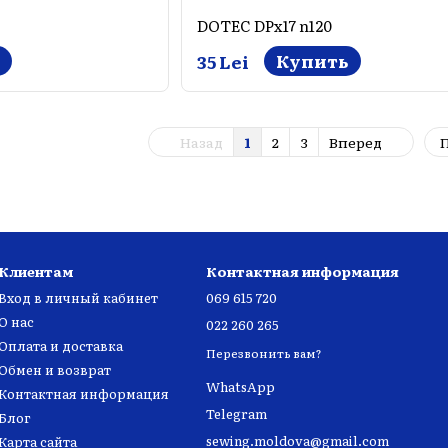
DOTEC DPx17 n120
Купить
35 Lei
Назад
1
2
3
Вперед
П
Клиентам
Контактная информация
Вход в личный кабинет
069 615 720
О нас
022 260 265
Оплата и доставка
Перезвонить вам?
Обмен и возврат
WhatsApp
Контактная информация
Telegram
Блог
sewing.moldova@gmail.com
Карта сайта