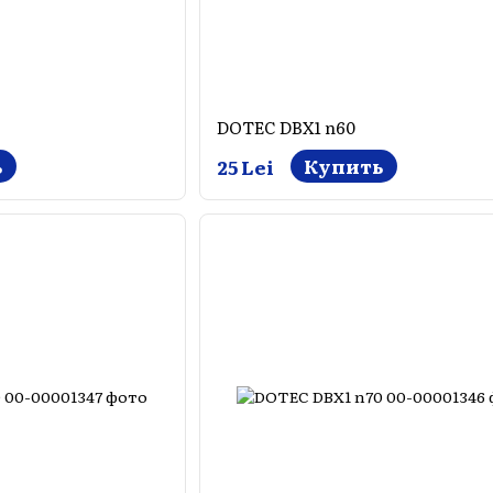
DOTEC DBX1 n60
ь
Купить
25 Lei