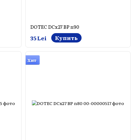
DOTEC DCx27 BP n90
Купить
35 Lei
Хит