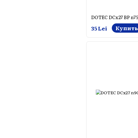
DOTEC DCx27 BP n7
Купить
35 Lei