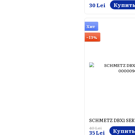
Купит
30 Lei
Хит
−13%
SCHMETZ DBX1 SER
40 Lei
Купить
35 Lei