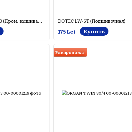
DOTEC DBxK5 BP n90 (Пром. вышивалки)
DOTEC LW-6T (Подшивочная)
Купить
175 Lei
Распродажа