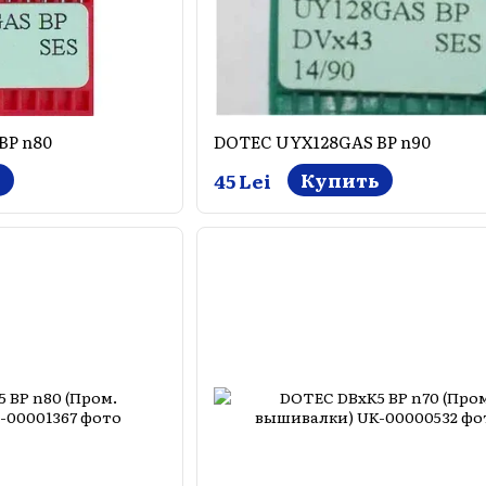
BP n80
DOTEC UYX128GAS BP n90
ь
Купить
45 Lei