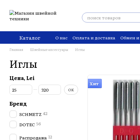
Перейти к основному контенту
Каталог
О нас
Оплата и доставка
Обмен и
Главная
Швейные аксессуары
Иглы
Иглы
Цена, Lei
Хит
От Цена, Lei
До Цена, Lei
OK
Бренд
42
SCHMETZ
56
DOTEC
12
Распродажа