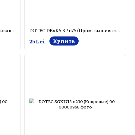
DOTEC DBxK5 BP n70 (Пром. вышивалки)
DOTEC DBxK5 BP n75 (Пром. вышивалки)
Купить
25 Lei