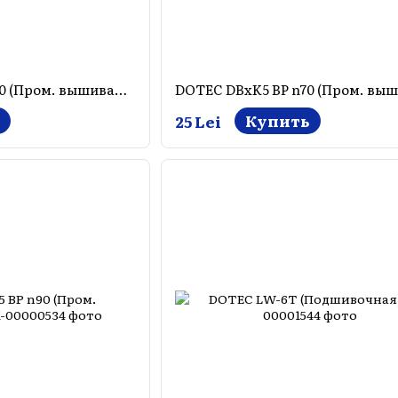
DOTEC DBxK5 BP n80 (Пром. вышивалки)
Купить
25 Lei