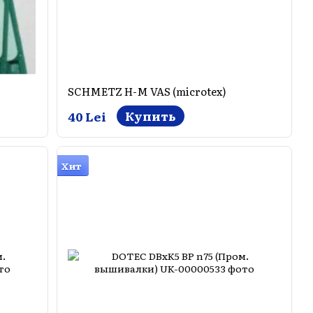
SCHMETZ H-M VAS (microtex)
Купить
40 Lei
Хит