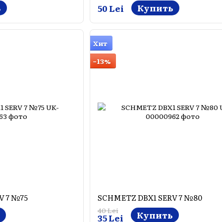
ь
Купить
50 Lei
Хит
−13%
V 7 №75
SCHMETZ DBX1 SERV 7 №80
40 Lei
Купить
35 Lei