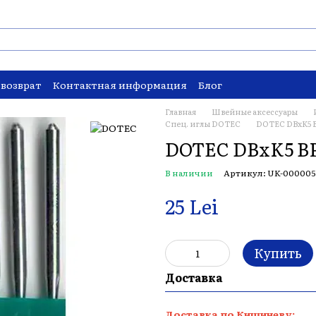
 возврат
Контактная информация
Блог
Главная
Швейные аксессуары
Спец. иглы DOTEC
DOTEC DBxK5 B
DOTEC DBxK5 BP
В наличии
Артикул: UK-000005
25 Lei
Купить
Доставка
Доставка по Кишиневу: