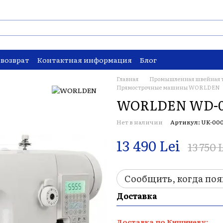
 возврат
Контактная информация
Блог
Главная
Промышленная швейная 
Прямострочные машины WORLDEN
WORLDEN WD-0
Нет в наличии
Артикул: UK-00
13 490 Lei
13 750 
Сообщить, когда поя
Доставка
Доставка по Кишиневу: