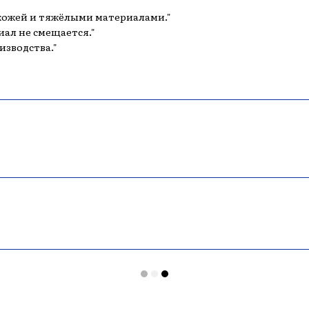
с кожей и тяжёлыми материалами."
иал не смещается."
изводства."