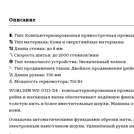
Описание
🧵 Тип: Компьютеризированная прямострочная пром
🔢 Тип материала: Кожа и сверхтяжёлые материалы
📶 Длина стежка: до 8 мм
〽️ Скорость шитья: до 2000 стежков/мин
🧿 Тип челночного устройства: Увеличенный челнок
🪡 Тип продвижения ткани: Двойное продвижение (рейк
🚀 Длина рукава: 330 мм
💪 Мощность сервомотора: 750 Вт
WORLDEN WD-0313-D4 – компьютеризированная промыш
рейка и шагающая лапка обеспечивают надёжную фикса
толстую нить и более вместительные шпули. Машина от
кожи.
Оснащена автоматическими функциями обрезки нити, з
электронным намотчиком шпули. Удлинённый рукав зн