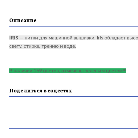
Описание
IRIS
— нитки для машинной вышивки. Iris обладает выс
свету, стирке, трению и воде.
В наличии 169 цветов, отмечены зеленым цветом!!!
Поделиться в соцсетях