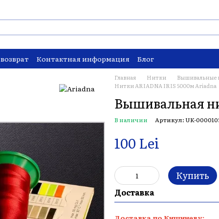
 возврат
Контактная информация
Блог
Главная
Нитки
Вышивальные 
Нитки ARIADNA IRIS 5000м Ariadna
Вышивальная ни
В наличии
Артикул: UK-000010
100 Lei
Купить
Доставка
Доставка по Кишиневу: