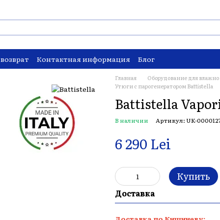
 возврат
Контактная информация
Блог
Главная
Оборудование для влажно
Утюги с парогенератором Battistella
Battistella Vapor
В наличии
Артикул: UK-000012
6 290 Lei
Купить
Доставка
Доставка по Кишиневу: