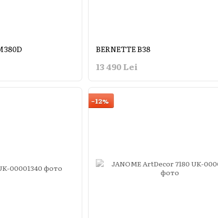
 M380D
BERNETTE B38
13 490 Lei
−12%