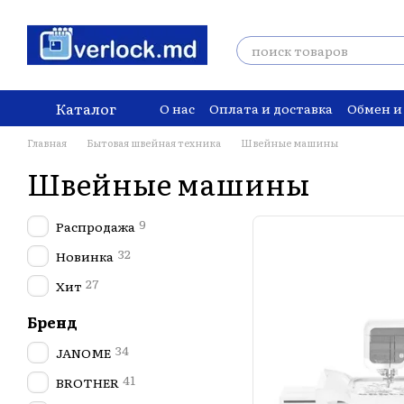
Перейти к основному контенту
Каталог
О нас
Оплата и доставка
Обмен и
Главная
Бытовая швейная техника
Швейные машины
Швейные машины
9
Распродажа
32
Новинка
27
Хит
Бренд
34
JANOME
41
BROTHER