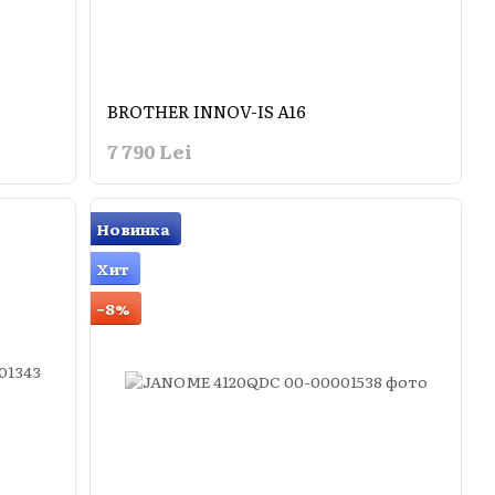
BROTHER INNOV-IS A16
7 790 Lei
Новинка
Хит
−8%