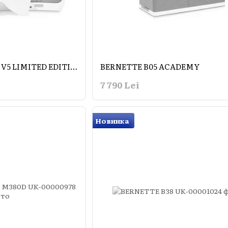
BROTHER INNOV-IS V5 LIMITED EDITION
BERNETTE B05 ACADEMY
7 790 Lei
Новинка