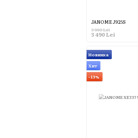
JANOME J925S
3 990 Lei
3 490 Lei
Новинка
Хит
−13%