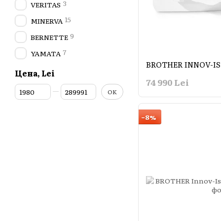
3
VERITAS
15
MINERVA
9
BERNETTE
7
YAMATA
Цена, Lei
74 990 Lei
От Цена, Lei
До Цена, Lei
OK
−8%