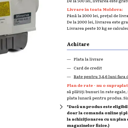
De la 500 lei, livrarea este grat
Livrare in toata Moldova:
Până la 2000 lei, prețul de livr
De la 2000 lei, livrarea este gr
Livrarea peste 10 kg se calcule
Achitare
Plata la livrare
Card de credit
Rate pentru 3,4,6 luni fara
Plan de rate - nu o supraplata
să plătiți bunuri în rate egale,
plata lunară pentru produs. Sin
*Dacă un produs este eligibi
doar la comanda online și p
la achiziționarea cu un plan 
magazinelor fizice.)