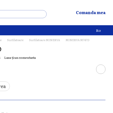
Comanda mea
Ro
le
Surfilatoare
Surfilatoare MINERVA
MINERVA M747D
D
5
Lasa-ți un comentariu
rea