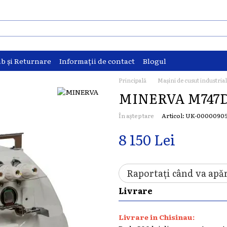
b și Returnare
Informații de contact
Blogul
Principală
Mașini de cusut industria
MINERVA M747
În așteptare
Articol: UK-0000090
8 150 Lei
Raportați când va apă
Livrare
Livrare in Chisinau: