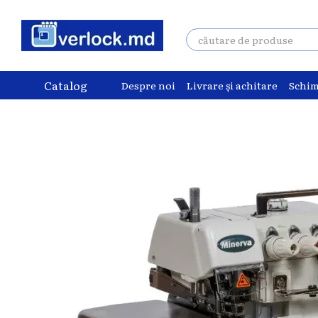
Mergi la conținutul principal
Catalog
Despre noi
Livrare și achitare
Schim