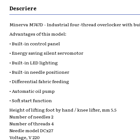
Descriere
Minerva M747D - Industrial four-thread overlocker with buil
Advantages of this model:
• Built-in control panel
• Energy saving silent servomotor
• Built-in LED lighting
• Built-in needle positioner
• Differential fabric feeding
• Automatic oil pump
• Soft start function
Height of lifting foot by hand / knee lifter, mm 5.5
Number of needles 2
Number of threads 4
Needle model DCx27
Voltage, V 220