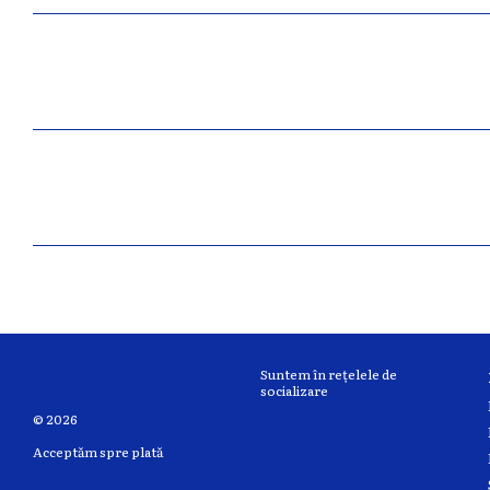
Suntem în rețelele de
socializare
© 2026
Acceptăm spre plată