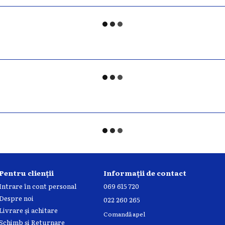
Pentru clienții
Informații de contact
Intrare în cont personal
069 615 720
Despre noi
022 260 265
Livrare și achitare
Comandă apel
Schimb și Returnare