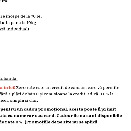
uita!
are incepe de la 70 lei
atuita pana la 10kg
ază individual!
 dobanda!
 in lei!
Zero rate este un credit de consum care vă permite
 fără a plăti dobânzi și comisioane la credit, adică. +0% la
cer, simplu și clar.
l pentru un cadou promoțional, acesta poate fi primit
lata cu numerar sau card. Cadourile nu sunt disponibile
de rate 0%. (Promoțiile de pe site nu se aplică