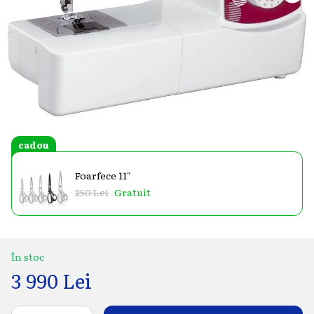
cadou
Foarfece 11"
250 Lei
Gratuit
În stoc
3 990 Lei