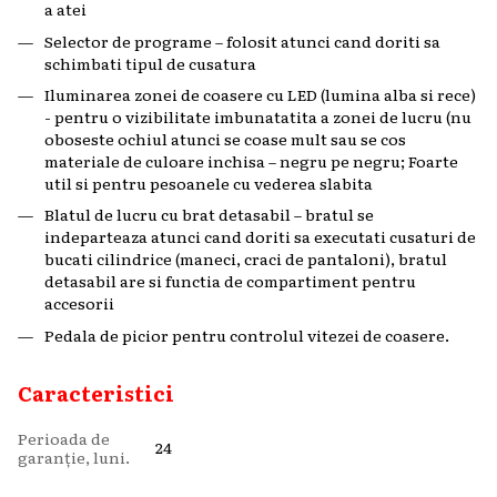
a atei
Selector de programe – folosit atunci cand doriti sa
schimbati tipul de cusatura
Iluminarea zonei de coasere cu LED (lumina alba si rece)
- pentru o vizibilitate imbunatatita a zonei de lucru (nu
oboseste ochiul atunci se coase mult sau se cos
materiale de culoare inchisa – negru pe negru; Foarte
util si pentru pesoanele cu vederea slabita
Blatul de lucru cu brat detasabil – bratul se
indeparteaza atunci cand doriti sa executati cusaturi de
bucati cilindrice (maneci, craci de pantaloni), bratul
detasabil are si functia de compartiment pentru
accesorii
Pedala de picior pentru controlul vitezei de coasere.
Caracteristici
Perioada de
24
garanție, luni.