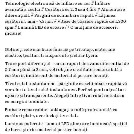
Tehnologie electronică de înfilare cu aer // Înfilare
avansată a acului // Cusătură cu 2, 3 sau 4 fire // Alimentare
diferențială // Pârghii de schimbare rapidă // Lățimea
cusăturii 5 mm – 7,5 mm // Viteze de coasere rapide de 1.300
spm // Lumină LED de eroare / / O mulțime de accesorii
incluse!
Obțineți cele mai bune finisaje pe tricotaje, materiale
elastice, țesături transparente și chiar Lycra.
Transport diferențial – cu un raport de avans diferențial de
0,7 mm până la 2 mm, veți obține o calitate remarcabilă a
cusăturii, indiferent de materialul pe care lucrați.
Tivul rulat instantaneu – pârghiile cu schimbare rapidă vă
vor oferi o tivul rulat instantaneu. Perfect pentru țesături
ușoare și transparente. Alegeți între tivul rulat neted sau
cu margini ondulate.
Finisaje remarcabile – adăugați o notă profesională cu
cusături plate, overlock și tiv rulat.
Luminos puternic – lumini LED albe care luminează spațiul
de lucru și orice material pe care lucrați.