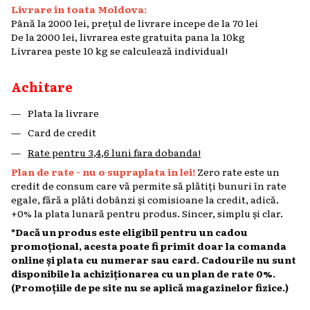
Livrare in toata Moldova:
Până la 2000 lei, prețul de livrare incepe de la 70 lei
De la 2000 lei, livrarea este gratuita pana la 10kg
Livrarea peste 10 kg se calculează individual!
Achitare
Plata la livrare
Card de credit
Rate pentru 3,4,6 luni fara dobanda!
Plan de rate - nu o supraplata in lei!
Zero rate este un
credit de consum care vă permite să plătiți bunuri în rate
egale, fără a plăti dobânzi și comisioane la credit, adică.
+0% la plata lunară pentru produs. Sincer, simplu și clar.
*Dacă un produs este eligibil pentru un cadou
promoțional, acesta poate fi primit doar la comanda
online și plata cu numerar sau card. Cadourile nu sunt
disponibile la achiziționarea cu un plan de rate 0%.
(Promoțiile de pe site nu se aplică magazinelor fizice.)