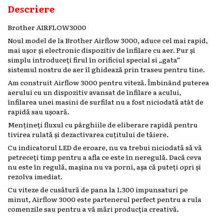
Descriere
Brother AIRFLOW3000
Noul model de la Brother Airflow 3000, aduce cel mai rapid,
mai ușor și electronic dispozitiv de înfilare cu aer. Pur și
simplu introduceți firul în orificiul special si „gata”
sistemul nostru de aer îl ghidează prin traseu pentru tine.
Am construit Airflow 3000 pentru viteză. Îmbinând puterea
aerului cu un dispozitiv avansat de înfilare a acului,
înfilarea unei masini de surfilat nu a fost niciodată atât de
rapidă sau ușoară.
Mențineți fluxul cu pârghiile de eliberare rapidă pentru
tivirea rulată și dezactivarea cuțitului de tăiere.
Cu indicatorul LED de eroare, nu va trebui niciodată să vă
petreceți timp pentru a afla ce este în neregulă. Dacă ceva
nu este în regulă, mașina nu va porni, așa că puteți opri și
rezolva imediat.
Cu viteze de cusătură de pana la 1.300 impunsaturi pe
minut, Airflow 3000 este partenerul perfect pentru a rula
comenzile sau pentru a vă mări producția creativă.