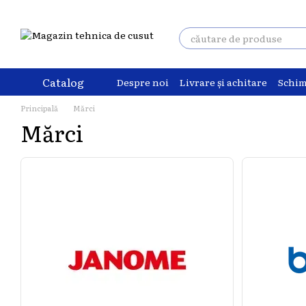
Mergi la conținutul principal
Catalog
Despre noi
Livrare și achitare
Schim
Principală
Mărci
Mărci