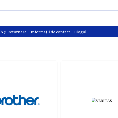
b și Returnare
Informații de contact
Blogul