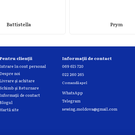
Battistella
Prym
Pentru clienții
Informații de contact
Intrare în cont personal
069 615 720
Despre noi
022 260 265
Livrare și achitare
Comandă apel
Schimb și Returnare
WhatsApp
Informații de contact
Telegram
Blogul
sewing.moldova@gmail.com
Hartă site