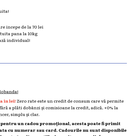
uita!
are incepe de la 70 lei
atuita pana la 10kg
ază individual!
 dobanda!
 in lei!
Zero rate este un credit de consum care vă permite
 fără a plăti dobânzi și comisioane la credit, adică. +0% la
cer, simplu și clar.
l pentru un cadou promoțional, acesta poate fi primit
lata cu numerar sau card. Cadourile nu sunt disponibile