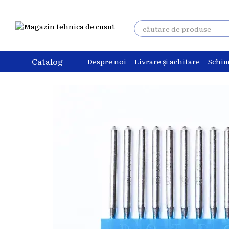
Mergi la conținutul principal
Catalog
Despre noi
Livrare și achitare
Schim