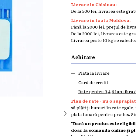
Livrare in Chisinau:
De la 500 lei, livrarea este grat
Livrare in toata Moldova:
Până la 2000 lei, prețul de livr
De la 2000 lei, livrarea este gr
Livrarea peste 10 kg se calcule
Achitare
Plata la livrare
Card de credit
Rate pentru 3,4,6 luni fara
Plan de rate - nu o supraplata
să plătiți bunuri în rate egale,
plata lunară pentru produs. Sin
*Dacă un produs este eligibi
doar la comanda online și p