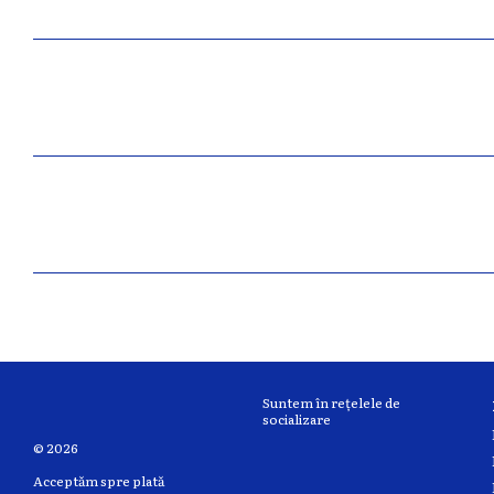
Suntem în rețelele de
socializare
© 2026
Acceptăm spre plată