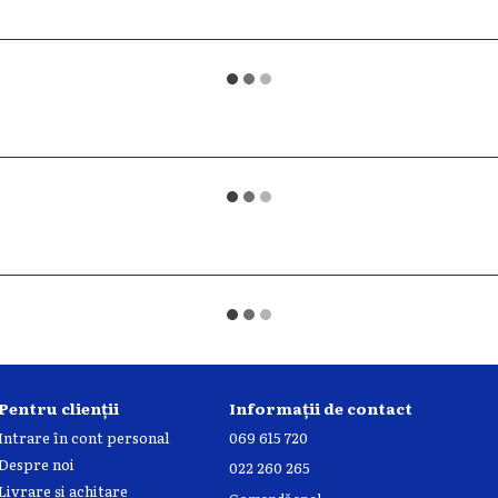
Pentru clienții
Informații de contact
Intrare în cont personal
069 615 720
Despre noi
022 260 265
Livrare și achitare