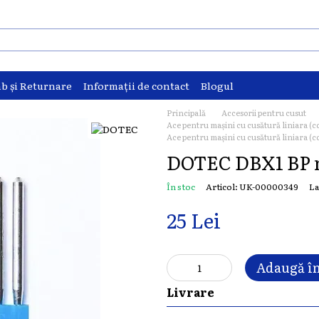
b și Returnare
Informații de contact
Blogul
Principală
Accesorii pentru cusut
Ace pentru mașini cu cusătură liniara (c
Ace pentru mașini cu cusătură liniara (
DOTEC DBX1 BP 
În stoc
Articol: UK-00000349
La
25 Lei
Adaugă în
Livrare