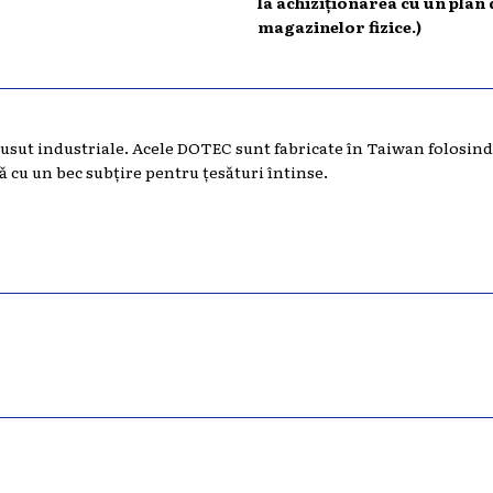
la achiziționarea cu un plan 
magazinelor fizice.)
 cusut industriale. Acele DOTEC sunt fabricate în Taiwan folosi
ă cu un bec subțire pentru țesături întinse.