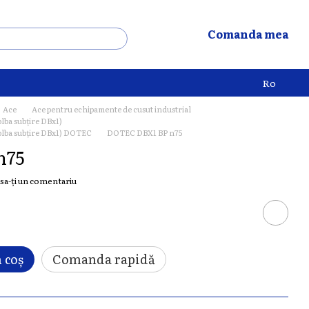
Comanda mea
Ro
Ace
Ace pentru echipamente de cusut industrial
olba subțire DBx1)
colba subțire DBx1) DOTEC
DOTEC DBX1 BP n75
n75
sa-ți un comentariu
 coș
Comanda rapidă