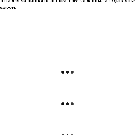
ити для машинной вышивки, изготовленные из одиночных
епкость.