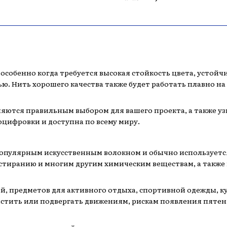
обенно когда требуется высокая стойкость цвета, устойчи
. Нить хорошего качества также будет работать плавно н
ляются правильным выбором для вашего проекта, а также у
оцифровки и доступна по всему миру.
пулярным искусственным волокном и обычно используется д
стиранию и многим другим химическим веществам, а также и
й, предметов для активного отдыха, спортивной одежды, к
истить или подвергать движениям, рискам появления пяте