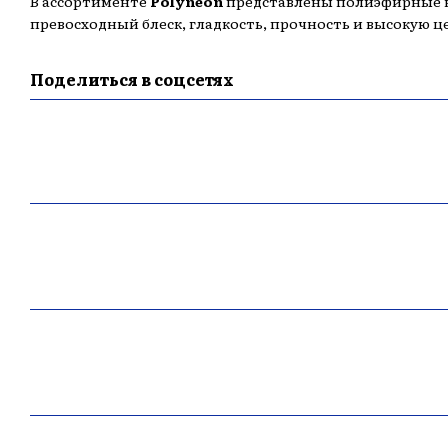
В ассортименте
Polyneon
представлены полиэфирные н
превосходный блеск, гладкость, прочность и высокую ц
Поделиться в соцсетях