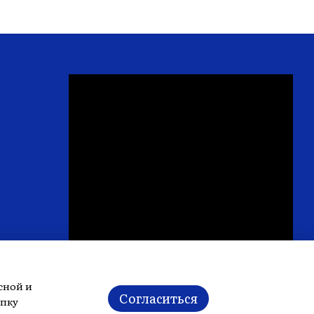
сной и
Согласиться
опку
Карта проезда