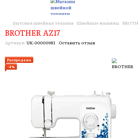
Бытовая швейная техника
Швейные машины
BROTH
BROTHER AZ17
Артикул:
UK-00000981
Оставить отзыв
Распродажа
−4%