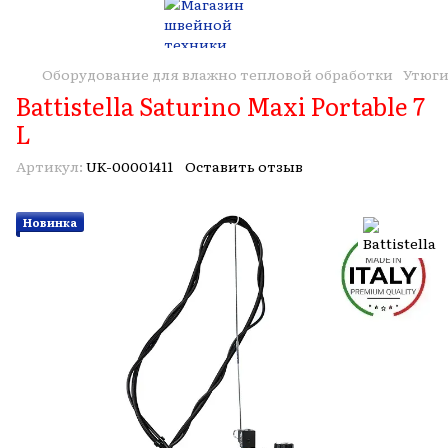
Оборудование для влажно тепловой обработки
Утюги
Battistella Saturino Maxi Portable 7
L
Артикул:
UK-00001411
Оставить отзыв
Новинка