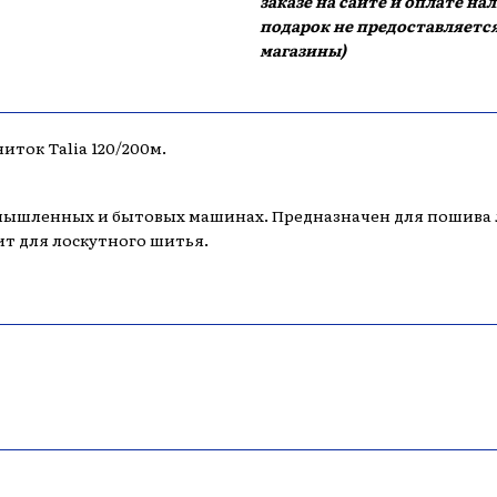
заказе на сайте и оплате н
подарок не предоставляется
магазины)
иток Talia 120/200м.
омышленных и бытовых машинах. Предназначен для пошива л
ит для лоскутного шитья.