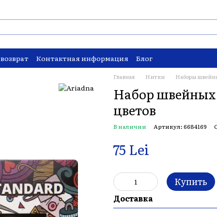
 возврат
Контактная информация
Блог
Главная
Нитки
Наборы швейн
Набор швейных 
цветов
В наличии
Артикул: 6684169
75 Lei
Купить
Доставка