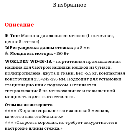
В избранное
Описание
🧵
Тип:
Машина для зашивки мешков (1-ниточная,
цепной стежок)
📶
Регулировка длины стежка:
до 8 мм
💪
Мощность мотора:
~150 Вт
WORLDEN WD-26-1A
– портативная промышленная
машина для быстрой зашивки мешков из бумаги,
полипропилена, джута и ткани. Вес ~5,5 кг, компактная
конструкция 235×245×295 мм. Подходит для установки
стационарно или с подвесом. Отличается
специализацией на мешкозашивке и повышенной
мощностью для этого сегмента.
Отзывы из интернета
⭐️⭐️⭐️⭐ «Хорошо справляется с зашивкой мешков,
качество шва стабильное.»
⭐️⭐️⭐ «Скорость хорошая, но требует аккуратности в
настройке длины стежка.»