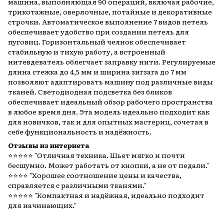
машина, выполняющая 90 операций, включая рабочие,
трикотажные, оверлочные, потайные и декоративные
строчки. Автоматическое выполнение 7 видов петель
обеспечивает удобство при создании петель для
пуговиц. Горизонтальный челнок обеспечивает
стабильную и тихую работу, а встроенный
нитевдеватель облегчает заправку нити. Регулируемые
длина стежка до 4,5 мм и ширина зигзага до 7 мм
позволяют адаптировать машину под различные виды
тканей. Светодиодная подсветка без бликов
обеспечивает идеальный обзор рабочего пространства
в любое время дня. Эта модель идеально подходит как
для новичков, так и для опытных мастериц, сочетая в
себе функциональность и надёжность.
Отзывы из интернета
⭐️⭐️⭐️⭐️⭐️ "Отличная техника. Шьет мягко и почти
бесшумно. Может работать от кнопки, а не от педали."
⭐️⭐️⭐️⭐️ "Хорошее соотношение цены и качества,
справляется с различными тканями."​
⭐️⭐️⭐️⭐️⭐️ "Компактная и надёжная, идеально подходит
для начинающих."