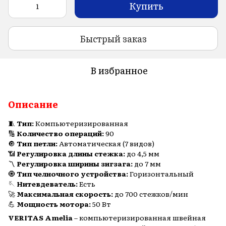
Купить
Быстрый заказ
В избранное
Описание
​🧵
Тип:
Компьютеризированная
🔢
Количество операций:
90
🔘
Тип петли:
Автоматическая (7 видов)
📶
Регулировка длины стежка:
до 4,5 мм
〽️
Регулировка ширины зигзага:
до 7 мм
🧿
Тип челночного устройства:
Горизонтальный
🪡
Нитевдеватель:
Есть
🚀
Максимальная скорость:
до 700 стежков/мин
💪
Мощность мотора:
50 Вт
VERITAS Amelia
– компьютеризированная швейная