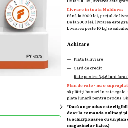
De la 500 lei, livrarea este grat
Livrare in toata Moldova:
Până la 2000 lei, prețul de livr
De la 2000 lei, livrarea este gr
Livrarea peste 10 kg se calcule
Achitare
Plata la livrare
Card de credit
Rate pentru 3,4,6 luni fara
Plan de rate - nu o supraplata
să plătiți bunuri în rate egale,
plata lunară pentru produs. Sin
*Dacă un produs este eligibi
doar la comanda online și p
la achiziționarea cu un plan 
magazinelor fizice.)