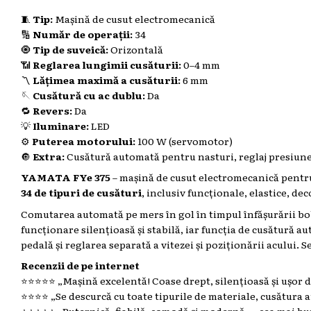
🧵
Tip:
Mașină de cusut electromecanică
🔢
Număr de operații:
34
🧿
Tip de suveică:
Orizontală
📶
Reglarea lungimii cusăturii:
0–4 mm
〽️
Lățimea maximă a cusăturii:
6 mm
🪡
Cusătură cu ac dublu:
Da
🔁
Revers:
Da
💡
Iluminare:
LED
⚙️
Puterea motorului:
100 W (servomotor)
🔘
Extra:
Cusătură automată pentru nasturi, reglaj presiune p
YAMATA FYe 375
– mașină de cusut electromecanică pentru o
34 de tipuri de cusături
, inclusiv funcționale, elastice, de
Comutarea automată pe mers în gol în timpul înfășurării bobi
funcționare silențioasă și stabilă, iar funcția de cusătură a
pedală și reglarea separată a vitezei și poziționării acului.
Recenzii de pe internet
⭐️⭐️⭐️⭐️⭐️ „Mașină excelentă! Coase drept, silențioasă și ușor 
⭐️⭐️⭐️⭐️ „Se descurcă cu toate tipurile de materiale, cusătura