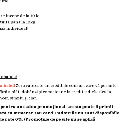
uita!
are incepe de la 70 lei
atuita pana la 10kg
ază individual!
 dobanda!
 in lei!
Zero rate este un credit de consum care vă permite
 fără a plăti dobânzi și comisioane la credit, adică. +0% la
cer, simplu și clar.
l pentru un cadou promoțional, acesta poate fi primit
lata cu numerar sau card. Cadourile nu sunt disponibile
de rate 0%. (Promoțiile de pe site nu se aplică