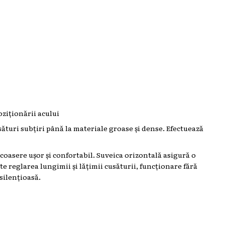
oziționării acului
sături subțiri până la materiale groase și dense. Efectuează
coasere ușor și confortabil. Suveica orizontală asigură o
e reglarea lungimii și lățimii cusăturii, funcționare fără
silențioasă.