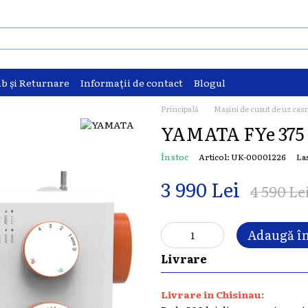
b și Returnare
Informații de contact
Blogul
Principală
Mașini de cusut de uz cas
YAMATA FYe 375
În stoc
Articol: UK-00001226
La
3 990 Lei
4 590 Le
Adaugă în
Livrare
Livrare in Chisinau: