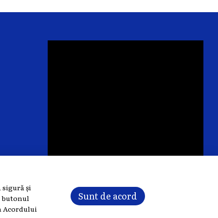
 sigură și
Sunt de acord
e butonul
Adresa pe harta
a
Acordului