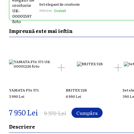
Set elegant de croitorie
390 Lei
Gratuit
Impreună este mai ieftin
YAMATA FYe 375
BRITEX 328
Set el
3 990 Lei
4 990 Lei
390 Le
7 950 Lei
9 370 Lei
Cumpăra
Descriere