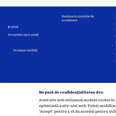
Suntem în rețelele de
socializare
© 2026
Acceptăm spre plată
Versiune mobilă
Ne pasă de confidențialitatea dvs.
Acest site web utilizează module cookie în 
optimizată a site-ului web. Puteți modifica
"Accept" pentru a vă da acordul pentru util
Magazin online creat cu
Horoshop