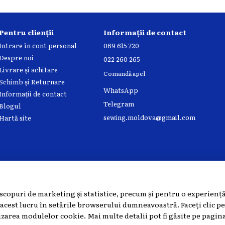
Pentru clienții
Informații de contact
Intrare în cont personal
069 615 720
Despre noi
022 260 265
Livrare și achitare
Comandă apel
Schimb și Returnare
WhatsApp
Informații de contact
Telegram
Blogul
sewing.moldova@gmail.com
Hartă site
scopuri de marketing și statistice, precum și pentru o experiență
 acest lucru în setările browserului dumneavoastră. Faceți clic p
izarea modulelor cookie. Mai multe detalii pot fi găsite pe pagin