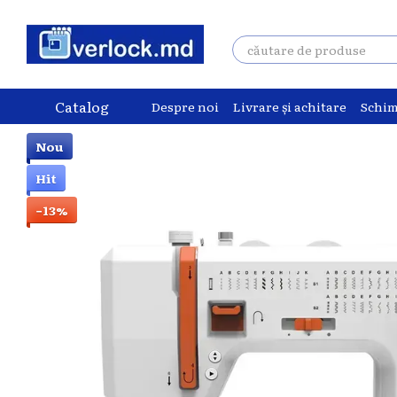
Mergi la conținutul principal
Catalog
Despre noi
Livrare și achitare
Schim
Nou
Hit
−13%