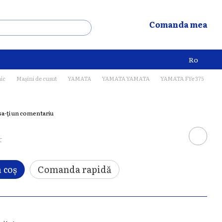
Comanda mea
Ro
nic
Mașini de cusut
YAMATA
YAMATA YAMATA
YAMATA FYe 375
sa-ți un comentariu
i
 coș
Comanda rapidă