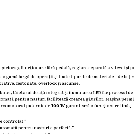
icioruș, funcționare fără pedală, reglare separată a vitezei și p
 gamă largă de operații și toate tipurile de materiale – de la țe
corative, festonate, overlock și ascunse.
nei, tăietorul de ață integrat și iluminarea LED fac procesul de 
utomată pentru nasturi facilitează crearea găurilor. Mașina permit
 Servomotorul puternic de
100 W
garantează o funcționare lină și 
de controlat.”
 automată pentru nasturi e perfectă.”