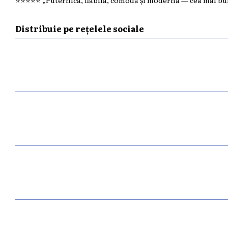
⭐️⭐️⭐️⭐️⭐️ „Puternică, fiabilă, comodă și modernă — cea mai b
Distribuie pe rețelele sociale