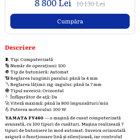
8 800 Lei
10 130 Lei
Cumpăra
Descriere
🧵 Tip: Computerizată
🔢 Număr de operațiuni: 100
🔘 Tip de butonieră: Automat
📶 Reglarea lungimii pasului: până la 4 mm
〽️ Reglarea lățimii zig-zagului: până la 7 mm
🧿 Tipul suveicii: Orizontal
🪡 Înfășurător de ață: Da
🚀 Viteză maximă: până la 800 împunsături/min
💪 Puterea motorului: 100 W
YAMATA FY460
— o mașină de cusut computerizată
avansată, cu 100 tipuri de cusături. Mașina realizează 7
tipuri de butoniere în mod automat. Suveica orizontală
asigură o funcționare lină și silențioasă, iar controlul