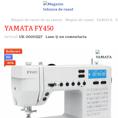
Mașini de cusut de uz casnic
Mașini de cusut
YAMATA
Y
YAMATA FY450
Articol:
UK-00001227
Lasa-ți un comentariu
Reducere
Hit
−10%