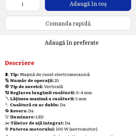
Adaugă în coș
Comanda rapidă
Adaugă în preferate
Descriere
🧵
Tip:
Mașină de cusut electromecanică
🔢
Număr de operații:
25
🧿
Tip de suveică:
Verticală
📶
Reglarea lungimii cusăturii:
0–4 mm
〽️
Lățimea maximă a cusăturii:
5 mm
🪡
Cusătură cu ac dublu:
Da
🔁
Revers:
Da
💡
Iluminare:
LED
✂️
Tăietor de ață integrat:
Da
⚙️
Puterea motorului:
100 W (servomotor)