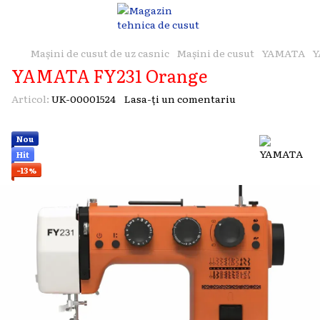
Mașini de cusut de uz casnic
Mașini de cusut
YAMATA
Y
YAMATA FY231 Orange
Articol:
UK-00001524
Lasa-ți un comentariu
Nou
Hit
−13%