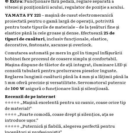
🔘
Extra:
Funcționare fără pedală, reglare separată a
vitezei și poziționării acului, regulator de poziție a acului.
YAMATA FY 221
– mașină de cusut electromecanică
proiectată pentru o gamă largă de operații, potrivită
pentru toate tipurile de materiale – de la țesături fine și
elastice până la cele groase și dense. Efectuează
25 de
tipuri de cusături
, inclusiv funcționale, elastice,
decorative, festonate, ascunse și overlock.
Comutarea automată pe mers în gol în timpul înfășurării
bobinei face procesul de coasere simplu și confortabil.
Mașina dispune de tăietor de ață integrat, iluminare LED și
consolă tubulară pentru prelucrarea pieselor înguste.
Reglarea lungimii cusăturii până la 4 mm și a lățimii până la
5 mm oferă precizie și versatilitate. Servomotorul puternic
de
100 W
asigură o funcționare lină și silențioasă.
Recenzii de pe internet
⭐️⭐️⭐️⭐️⭐️ „Mașină excelentă pentru uz casnic, coase orice tip
de material!”
⭐️⭐️⭐️⭐️ „Foarte comodă, coase drept și silențios, ața se
introduce ușor.”
⭐️⭐️⭐️⭐️⭐️ „Puternică și fiabilă, alegerea perfectă pentru
începători și profesioniști!”