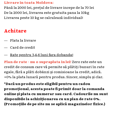
Livrare in toata Moldova:
Până la 2000 lei, prețul de livrare incepe de la 70 lei
De la 2000 lei, livrarea este gratuita pana la 10kg
Livrarea peste 10 kg se calculează individual!
Achitare
Plata la livrare
Card de credit
Rate pentru 3,4,6 luni fara dobanda!
Plan de rate - nu o supraplata in lei!
Zero rate este un
credit de consum care vă permite să plătiți bunuri în rate
egale, fără a plăti dobânzi și comisioane la credit, adică.
+0% la plata lunară pentru produs. Sincer, simplu și clar.
*Dacă un produs este eligibil pentru un cadou
promoțional, acesta poate fi primit doar la comanda
online și plata cu numerar sau card. Cadourile nu sunt
disponibile la achiziționarea cu un plan de rate 0%.
(Promoțiile de pe site nu se aplică magazinelor fizice.)