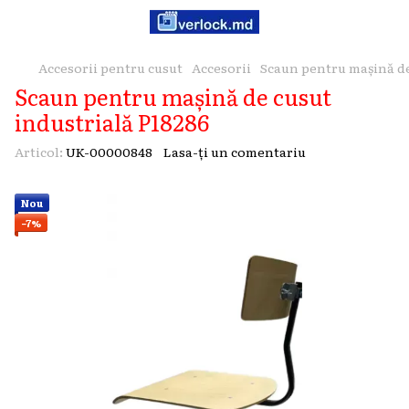
Accesorii pentru cusut
Accesorii
Scaun pentru mașină de
Scaun pentru mașină de cusut
industrială P18286
Articol:
UK-00000848
Lasa-ți un comentariu
Nou
−7%