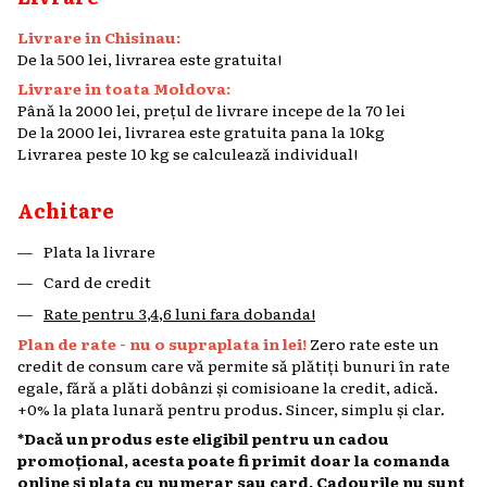
Livrare in Chisinau:
De la 500 lei, livrarea este gratuita!
Livrare in toata Moldova:
Până la 2000 lei, prețul de livrare incepe de la 70 lei
De la 2000 lei, livrarea este gratuita pana la 10kg
Livrarea peste 10 kg se calculează individual!
Achitare
Plata la livrare
Card de credit
Rate pentru 3,4,6 luni fara dobanda!
Plan de rate - nu o supraplata in lei!
Zero rate este un
credit de consum care vă permite să plătiți bunuri în rate
egale, fără a plăti dobânzi și comisioane la credit, adică.
+0% la plata lunară pentru produs. Sincer, simplu și clar.
*Dacă un produs este eligibil pentru un cadou
promoțional, acesta poate fi primit doar la comanda
online și plata cu numerar sau card. Cadourile nu sunt