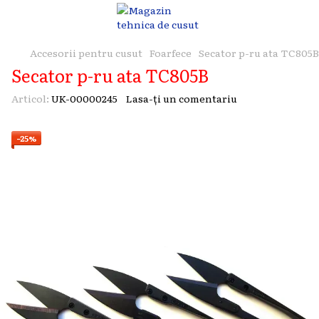
Accesorii pentru cusut
Foarfece
Secator p-ru ata TC805B
Secator p-ru ata TC805B
Articol:
UK-00000245
Lasa-ți un comentariu
−25%