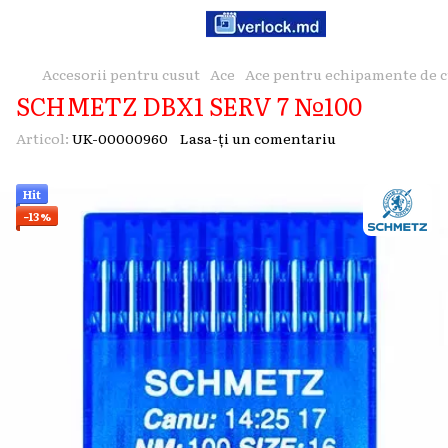
Accesorii pentru cusut
Ace
Ace pentru echipamente de c
SCHMETZ DBX1 SERV 7 №100
Articol:
UK-00000960
Lasa-ți un comentariu
Hit
−13%