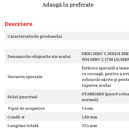
Adaugă în preferate
Descriere
Caracteristicile produsului
DBX1 SERV 7, 16X231 SERV
Denumirile obișnuite ale acului
WH SERV 7, 1738 (A) SER
Întărire specială a lamei
cu cocoașă, pentru a ev
Varianta speciala
ochiurile sărite și pent
ruperea acului
STANDARD (punct rotu
Stilul punctual
normal)
Tipul de acoperire
Crom
Coadă-ø
1,62 mm
Lungime totală
37,5 mm