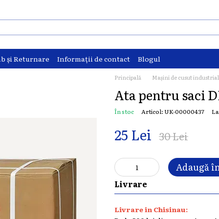
b și Returnare
Informații de contact
Blogul
Principală
Mașini de cusut industria
Ata pentru saci 
În stoc
Articol: UK-00000437
La
25 Lei
30 Lei
Adaugă în
Livrare
Livrare in Chisinau: