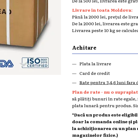
De la 500 lei, livrarea este grat
Livrare in toata Moldova:
Până la 2000 lei, prețul de livr
De la 2000 lei, livrarea este gr
Livrarea peste 10 kg se calcule
Achitare
Plata la livrare
Card de credit
Rate pentru 3,4,6 luni fara
Plan de rate - nu o supraplata
să plătiți bunuri în rate egale,
plata lunară pentru produs. Sin
*Dacă un produs este eligibi
doar la comanda online și p
la achiziționarea cu un plan 
magazinelor fizice.)