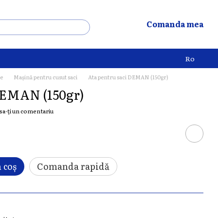
Comanda mea
Ro
le
Mașină pentru cusut saci
Ata pentru saci DEMAN (150gr)
DEMAN (150gr)
sa-ți un comentariu
 coș
Comanda rapidă