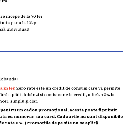
uita!
are incepe de la 70 lei
atuita pana la 10kg
ază individual!
 dobanda!
 in lei!
Zero rate este un credit de consum care vă permite
 fără a plăti dobânzi și comisioane la credit, adică. +0% la
cer, simplu și clar.
l pentru un cadou promoțional, acesta poate fi primit
lata cu numerar sau card. Cadourile nu sunt disponibile
de rate 0%. (Promoțiile de pe site nu se aplică