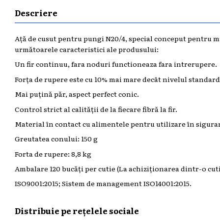
Descriere
Ață de cusut pentru pungi N20/4, special conceput pentru maș
următoarele caracteristici ale produsului:
Un fir continuu, fara noduri functioneaza fara intrerupere.
Forța de rupere este cu 10% mai mare decât nivelul standard
Mai puțină păr, aspect perfect conic.
Control strict al calității de la fiecare fibră la fir.
Material în contact cu alimentele pentru utilizare în sigura
Greutatea conului: 150 g
Forta de rupere: 8,8 kg
Ambalare 120 bucăți per cutie (La achiziționarea dintr-o cuti
ISO9001:2015; Sistem de management ISO14001:2015.
Distribuie pe rețelele sociale