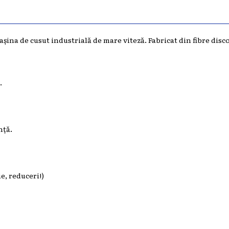
ina de cusut industrială de mare viteză. Fabricat din fibre disc
.
nță.
e, reduceri!)