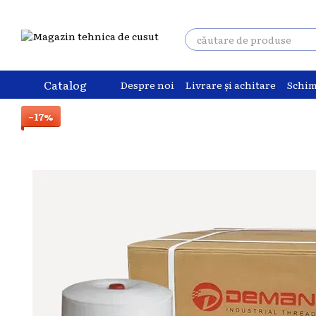
Mergi la conținutul principal
Catalog
Despre noi
Livrare și achitare
Schim
−17%