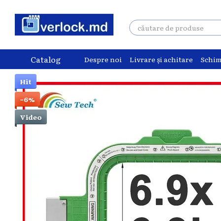
Mergi la conținutul principal
Catalog
Despre noi
Livrare și achitare
Schim
Hit
−6%
Video