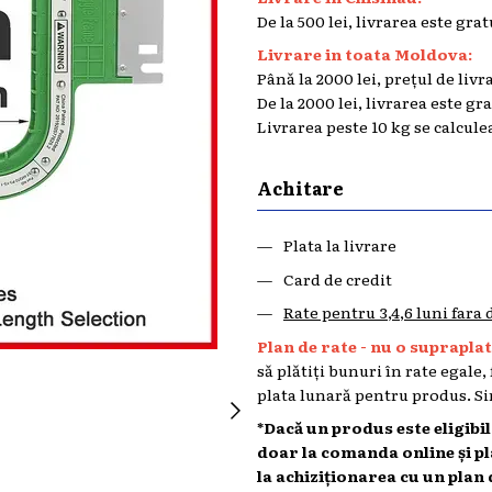
De la 500 lei, livrarea este grat
Livrare in toata Moldova:
Până la 2000 lei, prețul de livr
De la 2000 lei, livrarea este gr
Livrarea peste 10 kg se calcule
Achitare
Plata la livrare
Card de credit
Rate pentru 3,4,6 luni fara
Plan de rate - nu o supraplata
să plătiți bunuri în rate egale,
plata lunară pentru produs. Sin
*Dacă un produs este eligibi
doar la comanda online și p
la achiziționarea cu un plan 