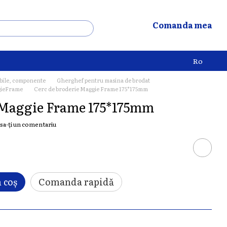
Comanda mea
Ro
bile, componente
Gherghef pentru masina de brodat
gieFrame
Cerc de broderie Maggie Frame 175*175mm
 Maggie Frame 175*175mm
sa-ți un comentariu
 coș
Comanda rapidă