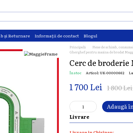
b și Returnare
Informații de contact
Blogul
Principală
Piese de schimb, consuma
Gherghef pentru masina de brodat Mag
Cerc de broderie
În stoc
Articol: UK-00000662
La
1 700 Lei
1 800 Lei
Adaugă în
Livrare
Livrare in Chisinau: