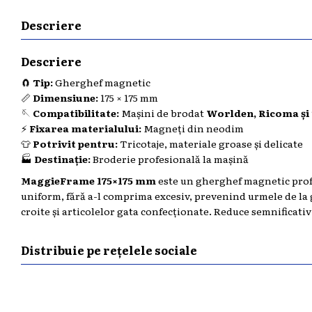
Descriere
Descriere
🧲
Tip:
Gherghef magnetic
📏
Dimensiune:
175 × 175 mm
🪡
Compatibilitate:
Mașini de brodat
Worlden, Ricoma și
⚡
Fixarea materialului:
Magneți din neodim
👕
Potrivit pentru:
Tricotaje, materiale groase și delicate
🏭
Destinație:
Broderie profesională la mașină
MaggieFrame 175×175 mm
este un gherghef magnetic prof
uniform, fără a-l comprima excesiv, prevenind urmele de la g
croite și articolelor gata confecționate. Reduce semnificativ 
Distribuie pe rețelele sociale