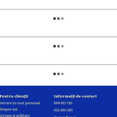
Pentru clienții
Informații de contact
Intrare în cont personal
069 615 720
Despre noi
022 260 265
Livrare și achitare