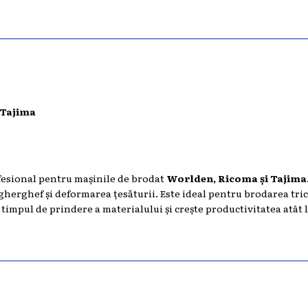
 Tajima
esional pentru mașinile de brodat
Worlden, Ricoma și Tajima
herghef și deformarea țesăturii. Este ideal pentru brodarea tric
timpul de prindere a materialului și crește productivitatea atât l