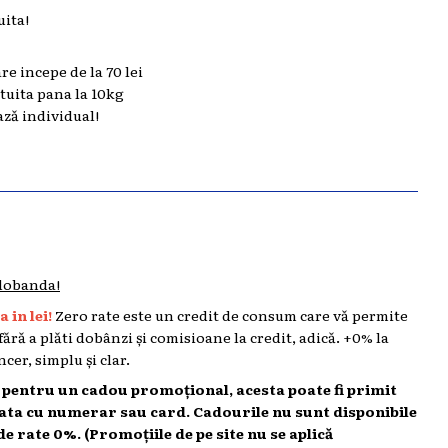
uita!
are incepe de la 70 lei
atuita pana la 10kg
ază individual!
 dobanda!
 in lei!
Zero rate este un credit de consum care vă permite
 fără a plăti dobânzi și comisioane la credit, adică. +0% la
cer, simplu și clar.
l pentru un cadou promoțional, acesta poate fi primit
lata cu numerar sau card. Cadourile nu sunt disponibile
de rate 0%. (Promoțiile de pe site nu se aplică