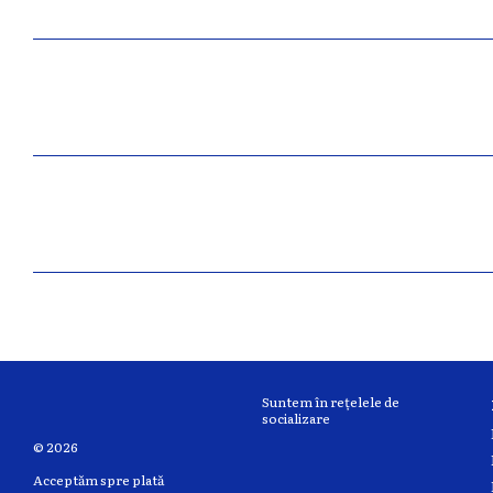
Suntem în rețelele de
socializare
© 2026
Acceptăm spre plată