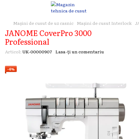
Mașini de cusut de uz casnic
Maşini de cusut Interlock
J
JANOME CoverPro 3000
Professional
Articol:
UK-00000907
Lasa-ți un comentariu
−6%