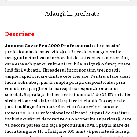
Adaugă în preferate
Descriere
Janome CoverPro 3000 Professional
este o mașină
profesională de mare viteză cu 3 ace de nouă generație.
Designul actualizat al arborelui de antrenare a motorului,
care este echipat cu rulmenți cu bile, asigură o funcționare
lină fără vibrații. Threaderul încorporat în trei poziții
umple rapid oricare dintre cele trei ace. Pentru a face acest
lucru, schimbați pur și simplu poziția dispozitivului prin
comutarea pârghiei la marcajul corespunzător acului
selectat. Suprafața de lucru este iluminată de 2 LED-uri albe
strălucitoare și, datorită lămpii retractabile încorporate,
puteți adăuga iluminare direct în fața acelor. Janome
CoverPro 3000 Professional realizează 7 tipuri de cusături,
inclusiv cusături decorative cu o acoperire superioară, care
va decora partea din față a produsului dvs. Spațiul mare de
lucru (lungime 143 x Înălțime 100 mm) vă permite să lucrați