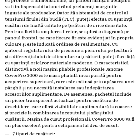
cu proiecte tridimensionale, iar panoul manșon detașabil
va fi indispensabil atunci când prelucrați marginile
înguste ale produselor. Datorită sistemului de control al
tensiunii firului din buclă (TLC), puteți efectua cu ușurință
cusături de înaltă calitate pe țesături de orice densitate.
Pentru a facilita umplerea firelor, se aplică o diagramă pe
panoul frontal, pe care fiecare fir este evidențiat în propria
culoare și este indicată ordinea de realimentare. Cu
ajutorul regulatorului de presiune a piciorului pe țesătură
și a diferențialului de alimentare a țesăturii, puteți face față
cu ușurință oricăror materiale moderne. O caracteristică
distinctivă a noii mașini pliabile profesionale Janome
CoverPro 3000 este masa pliabilă încorporată pentru
acoperirea superioară, care este extinsă prin apăsarea unei
pârghii și nu necesită instalarea sau îndepărtarea
accesoriilor suplimentare. De asemenea, pachetul include
un picior transparent actualizat pentru cusătura de
deschidere, care oferă vizibilitate suplimentară la coasere
și precizie la combinarea începutului și sfârșitului
cusăturii. Mașina de cusut profesională CoverPro 3000 va fi
un plus excelent pentru echipamentul dvs. de cusut.
7 tipuri de cusături: