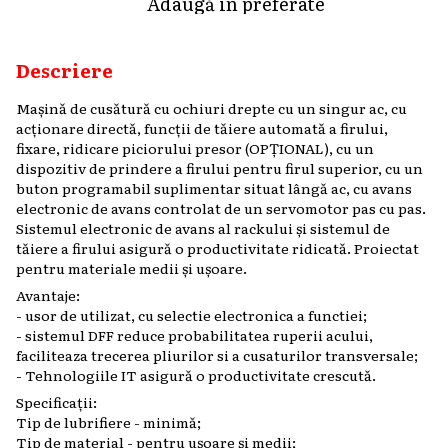
Adaugă în preferate
Descriere
Mașină de cusătură cu ochiuri drepte cu un singur ac, cu
acționare directă, funcții de tăiere automată a firului,
fixare, ridicare piciorului presor (OPȚIONAL), cu un
dispozitiv de prindere a firului pentru firul superior, cu un
buton programabil suplimentar situat lângă ac, cu avans
electronic de avans controlat de un servomotor pas cu pas.
Sistemul electronic de avans al rackului și sistemul de
tăiere a firului asigură o productivitate ridicată. Proiectat
pentru materiale medii și ușoare.
Avantaje:
- usor de utilizat, cu selectie electronica a functiei;
- sistemul DFF reduce probabilitatea ruperii acului,
faciliteaza trecerea pliurilor si a cusaturilor transversale;
- Tehnologiile IT asigură o productivitate crescută.
Specificații:
Tip de lubrifiere - minimă;
Tip de material - pentru ușoare și medii;