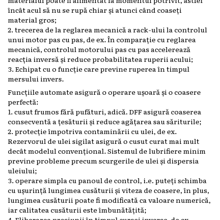
materialul poate fi alimentat la momentul potrivit, astfel
încât acul să nu se rupă chiar și atunci când coaseți
material gros;
2. trecerea de la reglarea mecanică a rack-ului la controlul
unui motor pas cu pas, de ex. În comparație cu reglarea
mecanică, controlul motorului pas cu pas accelerează
reacția inversă și reduce probabilitatea ruperii acului;
3. Echipat cu o funcție care previne ruperea în timpul
mersului invers.
Funcțiile automate asigură o operare ușoară și o coasere
perfectă:
1. cusut frumos fără pufături, adică. DFF asigură coaserea
consecventă a țesăturii și reduce agățarea sau săriturile;
2. protecție împotriva contaminării cu ulei, de ex.
Rezervorul de ulei sigilat asigură o cusut curat mai mult
decât modelul convențional. Sistemul de lubrifiere minim
previne probleme precum scurgerile de ulei și dispersia
uleiului;
3. operare simpla cu panoul de control, i.e. puteți schimba
cu ușurință lungimea cusăturii și viteza de coasere, în plus,
lungimea cusăturii poate fi modificată ca valoare numerică,
iar calitatea cusăturii este îmbunătățită;
4. Eliberarea presiunii în timpul cursei inverse, de ex.