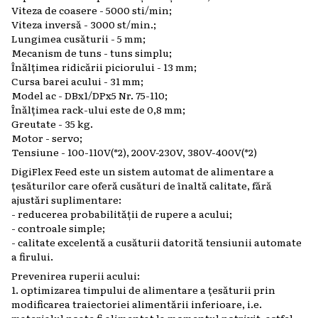
Viteza de coasere - 5000 sti/min;
Viteza inversă - 3000 st/min.;
Lungimea cusăturii - 5 mm;
Mecanism de tuns - tuns simplu;
Înălțimea ridicării piciorului - 13 mm;
Cursa barei acului - 31 mm;
Model ac - DBx1/DPx5 Nr. 75-110;
Înălțimea rack-ului este de 0,8 mm;
Greutate - 35 kg.
Motor - servo;
Tensiune - 100-110V(*2), 200V-230V, 380V-400V(*2)
DigiFlex Feed este un sistem automat de alimentare a
țesăturilor care oferă cusături de înaltă calitate, fără
ajustări suplimentare:
- reducerea probabilității de rupere a acului;
- controale simple;
- calitate excelentă a cusăturii datorită tensiunii automate
a firului.
Prevenirea ruperii acului:
1. optimizarea timpului de alimentare a țesăturii prin
modificarea traiectoriei alimentării inferioare, i.e.