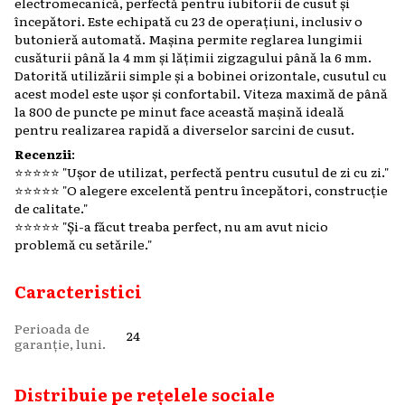
electromecanică, perfectă pentru iubitorii de cusut și
începători. Este echipată cu 23 de operațiuni, inclusiv o
butonieră automată. Mașina permite reglarea lungimii
cusăturii până la 4 mm și lățimii zigzagului până la 6 mm.
Datorită utilizării simple și a bobinei orizontale, cusutul cu
acest model este ușor și confortabil. Viteza maximă de până
la 800 de puncte pe minut face această mașină ideală
pentru realizarea rapidă a diverselor sarcini de cusut.
Recenzii
:
⭐️⭐️⭐️⭐️⭐️ "Ușor de utilizat, perfectă pentru cusutul de zi cu zi."
⭐️⭐️⭐️⭐️⭐️ "O alegere excelentă pentru începători, construcție
de calitate."
⭐️⭐️⭐️⭐️⭐️ "Și-a făcut treaba perfect, nu am avut nicio
problemă cu setările."
Caracteristici
Perioada de
24
garanție, luni.
Distribuie pe rețelele sociale