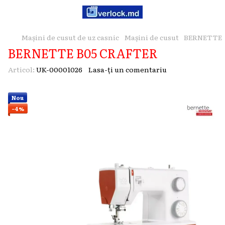
Mașini de cusut de uz casnic
Mașini de cusut
BERNETTE
BERNETTE B05 CRAFTER
Articol:
UK-00001026
Lasa-ți un comentariu
Nou
−4%