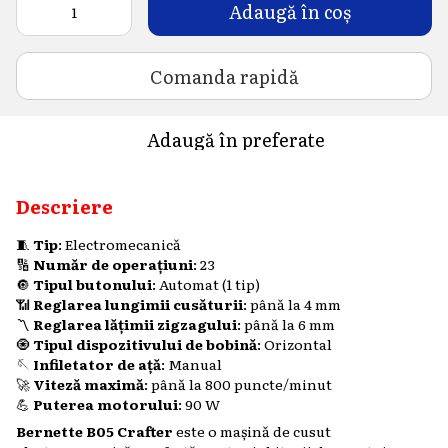
Adaugă în coș
Comanda rapidă
Adaugă în preferate
Descriere
🧵
Tip
: Electromecanică
🔢
Număr de operațiuni
: 23
🔘
Tipul butonului
: Automat (1 tip)
📶
Reglarea lungimii cusăturii
: până la 4 mm
〽️
Reglarea lățimii zigzagului
: până la 6 mm
🧿
Tipul dispozitivului de bobină
: Orizontal
🪡
Infiletator de ață
: Manual
🚀
Viteză maximă
: până la 800 puncte/minut
💪
Puterea motorului
: 90 W
Bernette B05 Crafter
este o mașină de cusut