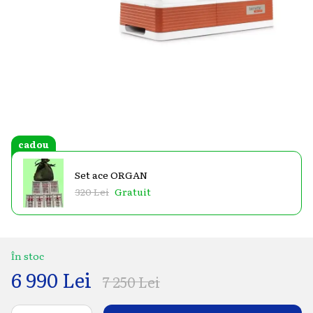
cadou
Set ace ORGAN
320 Lei
Gratuit
În stoc
6 990 Lei
7 250 Lei