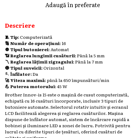
Adaugă în preferate
Descriere
🧵 Tip:
Computerizată
🔢 Număr de operațiuni:
16
🔘 Tipul butonierei:
Automat
📶 Reglarea lungimii cusăturii:
Până la 5 mm
〽️ Reglarea lățimii zigzagului:
Până la 7 mm
🧿 Tipul suveicii:
Orizontal
🪡 Înfilator:
Da
🚀 Viteza maximă:
până la 650 împunsături/min
💪 Puterea motorului:
45 W
Brother Innov-is 15 este o mașină de cusut computerizată,
echipată cu 16 cusături încorporate, inclusiv 3 tipuri de
butoniere automate. Selectorul rotativ intuitiv și ecranul
LCD facilitează alegerea și reglarea cusăturilor. Mașina
dispune de înfilator automat, sistem de încărcare rapidă a
bobinei și iluminare LED a zonei de lucru. Potrivită pentru
lucrul cu diferite tipuri de țesături, oferind cusături de
calitate și uniforme.