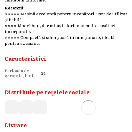
Recenzii:
⭐️⭐️⭐️⭐️⭐️ Mașină excelentă pentru începători, ușor de utilizat
și fiabilă.
⭐️⭐️⭐️⭐️ Model bun, dar mi-aș fi dorit mai multe cusături
încorporate.
⭐️⭐️⭐️⭐️⭐️ Compactă și silențioasă în funcționare, ideală
pentru uz casnic.
Caracteristici
Perioada de
24
garanție, luni.
Distribuie pe rețelele sociale
Livrare