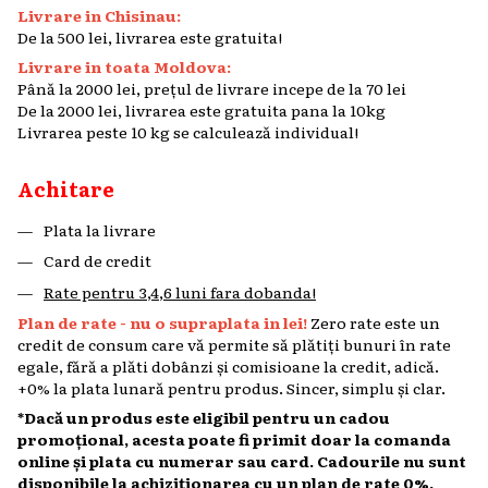
Livrare in Chisinau:
De la 500 lei, livrarea este gratuita!
Livrare in toata Moldova:
Până la 2000 lei, prețul de livrare incepe de la 70 lei
De la 2000 lei, livrarea este gratuita pana la 10kg
Livrarea peste 10 kg se calculează individual!
Achitare
Plata la livrare
Card de credit
Rate pentru 3,4,6 luni fara dobanda!
Plan de rate - nu o supraplata in lei!
Zero rate este un
credit de consum care vă permite să plătiți bunuri în rate
egale, fără a plăti dobânzi și comisioane la credit, adică.
+0% la plata lunară pentru produs. Sincer, simplu și clar.
*Dacă un produs este eligibil pentru un cadou
promoțional, acesta poate fi primit doar la comanda
online și plata cu numerar sau card. Cadourile nu sunt
disponibile la achiziționarea cu un plan de rate 0%.