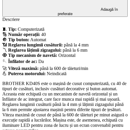
Adaugă în
preferate
Descriere
🧵
Tip:
Computerizată
🔢
Număr operații:
40
🔘
Tip buton:
Automat
📶
Reglarea lungimii cusăturii:
până la 4 mm
〽️
Reglarea lățimii zigzagului:
până la 6 mm
🧿
Tip mecanism de navetă:
Orizontal
🪡
Înfilator de ac:
Da
🚀
Viteză maximă:
până la 600 de tăieturi/min
💪
Puterea motorului:
Neindicată
BROTHER KD40S este o mașină de cusut computerizată, cu 40 de
tipuri de cusături, inclusiv cusături decorative și buton automat.
Aceasta este echipată cu un mecanism de navetă orizontal și un
înfilator de ac integrat, care face munca mai rapidă și mai ușoară.
Reglarea lungimii cusăturii până la 4 mm și lățimii zigzagului până
la 6 mm permite ajustarea mașinii pentru diferite tipuri de țesături.
Viteza maximă de cusut de până la 600 de tăieturi pe minut asigură o
execuție rapidă a lucrărilor. Mașina este, de asemenea, echipată cu
iluminare LED pentru zona de lucru și un ecran convenabil pentru