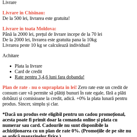
Livrare
Livrare in Chisinau:
De la 500 lei, livrarea este gratuita!
Livrare in toata Moldova:
Până la 2000 lei, prețul de livrare incepe de la 70 lei
De la 2000 lei, livrarea este gratuita pana la 10kg
Livrarea peste 10 kg se calculează individual!
Achitare
Plata la livrare
Card de credit
Rate pentru 3,4,6 luni fara dobanda!
Plan de rate - nu o supraplata in lei!
Zero rate este un credit de
consum care vă permite să plătiți bunuri în rate egale, fără a plăti
dobânzi și comisioane la credit, adică. +0% la plata lunară pentru
produs. Sincer, simplu și clar.
*Dacă un produs este eligibil pentru un cadou promoțional,
acesta poate fi primit doar la comanda online și plata cu
numerar sau card. Cadourile nu sunt disponibile la
achiziționarea cu un plan de rate 0%. (Promoțiile de pe site nu
se aplică magazinelor fizice.)