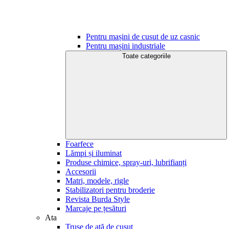
Pentru mașini de cusut de uz casnic
Pentru mașini industriale
Toate categoriile
Foarfece
Lămpi și iluminat
Produse chimice, spray-uri, lubrifianți
Accesorii
Matri, modele, rigle
Stabilizatori pentru broderie
Revista Burda Style
Marcaje pe țesături
Ata
Truse de ață de cusut