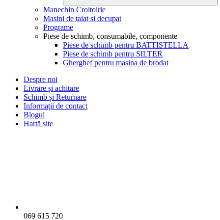
Manechin Croitoirie
Masini de taiat si decupat
Programe
Piese de schimb, consumabile, componente
Piese de schimb pentru BATTISTELLA
Piese de schimb pentru SILTER
Gherghef pentru masina de brodat
Despre noi
Livrare și achitare
Schimb și Returnare
Informații de contact
Blogul
Hartă site
069 615 720