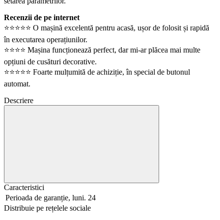
setarea parametrilor.
Recenzii de pe internet
⭐️⭐️⭐️⭐️⭐️ O mașină excelentă pentru acasă, ușor de folosit și rapidă
în executarea operațiunilor.
⭐️⭐️⭐️⭐️ Mașina funcționează perfect, dar mi-ar plăcea mai multe
opțiuni de cusături decorative.
⭐️⭐️⭐️⭐️⭐️ Foarte mulțumită de achiziție, în special de butonul
automat.
Descriere
Caracteristici
Perioada de garanție, luni.
24
Distribuie pe rețelele sociale