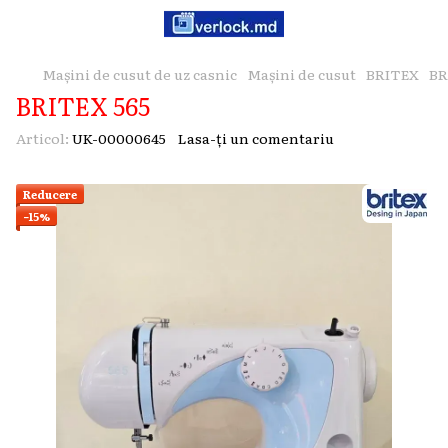
Mașini de cusut de uz casnic
Mașini de cusut
BRITEX
BR
BRITEX 565
Articol:
UK-00000645
Lasa-ți un comentariu
Reducere
−15%