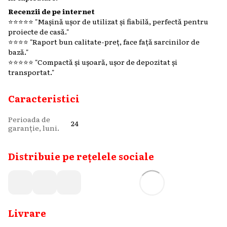
Recenzii de pe internet
⭐️⭐️⭐️⭐️⭐️ "Mașină ușor de utilizat și fiabilă, perfectă pentru
proiecte de casă."​
⭐️⭐️⭐️⭐️ "Raport bun calitate-preț, face față sarcinilor de
bază."​
⭐️⭐️⭐️⭐️⭐️ "Compactă și ușoară, ușor de depozitat și
transportat."
Caracteristici
Perioada de
24
garanție, luni.
Distribuie pe rețelele sociale
Livrare