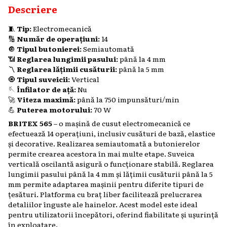
Descriere
🧵
Tip:
Electromecanică
🔢
Număr de operațiuni:
14
🔘
Tipul butonierei:
Semiautomată
📶
Reglarea lungimii pasului:
până la 4 mm
〽️
Reglarea lățimii cusăturii:
până la 5 mm
🧿
Tipul suveicii:
Vertical
🪡
Înfilator de ață:
Nu
🚀
Viteza maximă:
până la 750 impunsături/min
💪
Puterea motorului:
70 W​
BRITEX 565
– o mașină de cusut electromecanică ce
efectuează 14 operațiuni, inclusiv cusături de bază, elastice
și decorative. Realizarea semiautomată a butonierelor
permite crearea acestora în mai multe etape. Suveica
verticală oscilantă asigură o funcționare stabilă. Reglarea
lungimii pasului până la 4 mm și lățimii cusăturii până la 5
mm permite adaptarea mașinii pentru diferite tipuri de
țesături. Platforma cu braț liber facilitează prelucrarea
detaliilor înguste ale hainelor. Acest model este ideal
pentru utilizatorii începători, oferind fiabilitate și ușurință
în exploatare.​