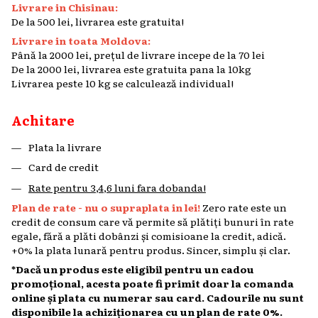
Livrare in Chisinau:
De la 500 lei, livrarea este gratuita!
Livrare in toata Moldova:
Până la 2000 lei, prețul de livrare incepe de la 70 lei
De la 2000 lei, livrarea este gratuita pana la 10kg
Livrarea peste 10 kg se calculează individual!
Achitare
Plata la livrare
Card de credit
Rate pentru 3,4,6 luni fara dobanda!
Plan de rate - nu o supraplata in lei!
Zero rate este un
credit de consum care vă permite să plătiți bunuri în rate
egale, fără a plăti dobânzi și comisioane la credit, adică.
+0% la plata lunară pentru produs. Sincer, simplu și clar.
*Dacă un produs este eligibil pentru un cadou
promoțional, acesta poate fi primit doar la comanda
online și plata cu numerar sau card. Cadourile nu sunt
disponibile la achiziționarea cu un plan de rate 0%.