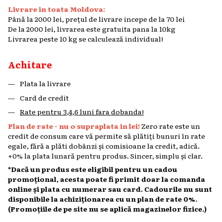
Livrare in toata Moldova:
Până la 2000 lei, prețul de livrare incepe de la 70 lei
De la 2000 lei, livrarea este gratuita pana la 10kg
Livrarea peste 10 kg se calculează individual!
Achitare
Plata la livrare
Card de credit
Rate pentru 3,4,6 luni fara dobanda!
Plan de rate - nu o supraplata in lei!
Zero rate este un
credit de consum care vă permite să plătiți bunuri în rate
egale, fără a plăti dobânzi și comisioane la credit, adică.
+0% la plata lunară pentru produs. Sincer, simplu și clar.
*Dacă un produs este eligibil pentru un cadou
promoțional, acesta poate fi primit doar la comanda
online și plata cu numerar sau card. Cadourile nu sunt
disponibile la achiziționarea cu un plan de rate 0%.
(Promoțiile de pe site nu se aplică magazinelor fizice.)