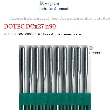
Accesorii pentru cusut
Ace
Ace pentru echipamente de c
DOTEC DCx27 n90
Articol:
00-00000519
Lasa-ți un comentariu