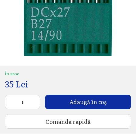
În stoc
35 Lei
Adaugă în coș
Comanda rapidă