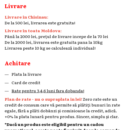
Livrare
Livrare in Chisinau:
De la 500 lei, livrarea este gratuita!
Livrare in toata Moldova:
Până la 2000 lei, prețul de livrare incepe de la 70 lei
De la 2000 lei, livrarea este gratuita pana la 10kg
Livrarea peste 10 kg se calculează individual!
Achitare
Plata la livrare
Card de credit
Rate pentru 3,4,6 luni fara dobanda!
Plan de rate - nu o supraplata in lei!
Zero rate este un
credit de consum care vă permite să plătiți bunuri în rate
egale, fără a plăti dobânzi și comisioane la credit, adică.
+0% la plata lunară pentru produs. Sincer, simplu și clar.
*Dacă un produs este eligibil pentru un cadou
promoțional, acesta poate fi primit doar la comanda